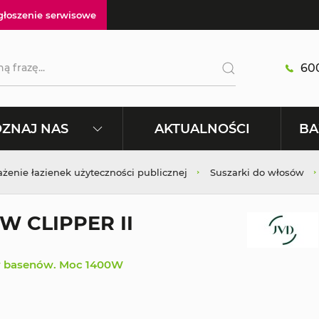
głoszenie serwisowe
600
AKTUALNOŚCI
ZNAJ NAS
BA
enie łazienek użyteczności publicznej
Suszarki do włosów
 CLIPPER II
zy basenów. Moc 1400W