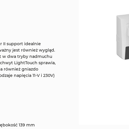
II support idealnie
ważny jest również wygląd.
est w dwa tryby nadmuchu
uchwyt LightTouch sprawia,
da również gniazdo
dzaje napięcia 11-V i 230V)
głębokość 139 mm