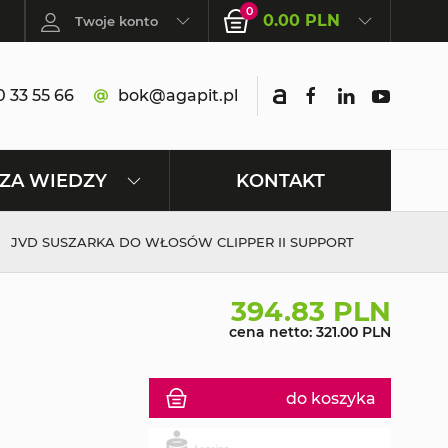
0
0.00 PLN
Twoje konto
 33 55 66
bok@agapit.pl
KONTAKT
ZA WIEDZY
JVD SUSZARKA DO WŁOSÓW CLIPPER II SUPPORT
394.83 PLN
cena netto: 321.00 PLN
do koszyka