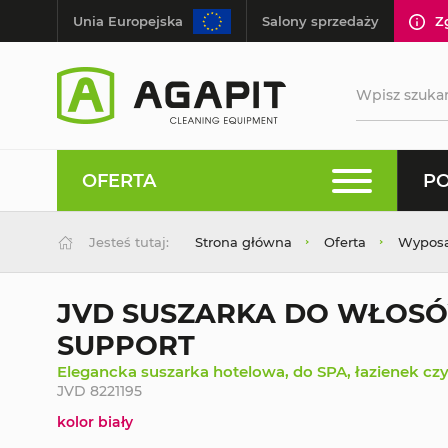
Unia Europejska
Salony sprzedaży
Z
OFERTA
PO
Jesteś tutaj:
Strona główna
Oferta
Wyposaż
JVD SUSZARKA DO WŁOSÓW
SUPPORT
Elegancka suszarka hotelowa, do SPA, łazienek c
JVD 8221195
kolor biały