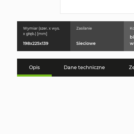
Wymiar (szer. x wys.
Zasilanie
Ko
x głęb.) [mm]
b
198x225x139
Sieciowe
w
Opis
Dane techniczne
Z