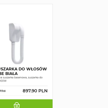
USZARKA DO WŁOSÓW
BE BIAŁA
a suszarka basenowa, suszarka do
1000W
897.90 PLN
tto: