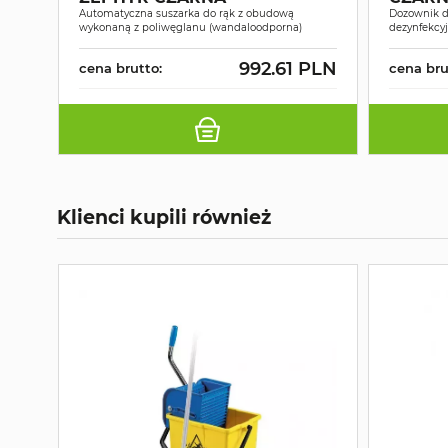
Automatyczna suszarka do rąk z obudową
Dozownik d
wykonaną z poliwęglanu (wandaloodporna)
dezynfekcy
992.61 PLN
cena brutto:
cena bru
Klienci kupili również