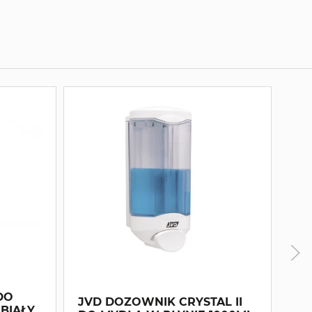
JV
DO
DO
JVD DOZOWNIK CRYSTAL II
 BIAŁY
DE