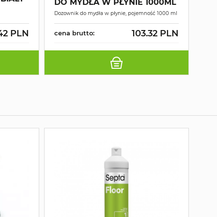
DO MYDŁA W PŁYNIE 1000ML
u
Dozow
Dozownik do mydła w płynie, pojemność 1000 ml
WC, 
42 PLN
103.32 PLN
cena brutto:
cen