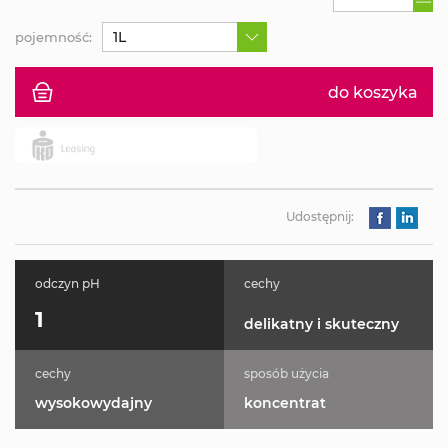
1L
pojemność:
do koszyka
Udostępnij:
odczyn pH
cechy
1
delikatny i skuteczny
cechy
sposób użycia
wysokowydajny
koncentrat