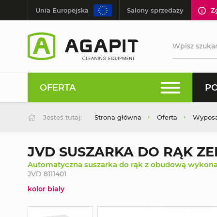
Unia Europejska
Salony sprzedaży
Z
OFERTA
PO
Jesteś tutaj:
Strona główna
Oferta
Wyposaż
JVD SUSZARKA DO RĄK ZE
Automatyczna suszarka do rąk z obudową wykona
JVD 8111401
kolor biały