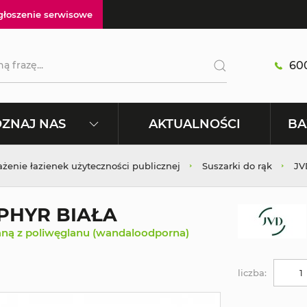
głoszenie serwisowe
600
AKTUALNOŚCI
ZNAJ NAS
BA
enie łazienek użyteczności publicznej
Suszarki do rąk
JV
PHYR BIAŁA
ną z poliwęglanu (wandaloodporna)
liczba: