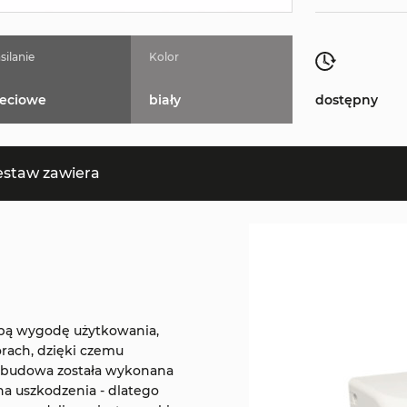
silanie
Kolor
ieciowe
biały
dostępny
estaw zawiera
obą wygodę użytkowania,
orach, dzięki czemu
 Obudowa została wykonana
na uszkodzenia - dlatego