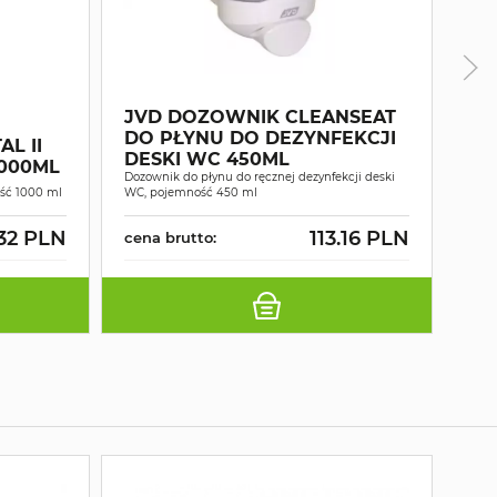
JVD DOZOWNIK CLEANSEAT
DO PŁYNU DO DEZYNFEKCJI
JV
L II
DESKI WC 450ML
AU
1000ML
Dozownik do płynu do ręcznej dezynfekcji deski
Auto
ść 1000 ml
WC, pojemność 450 ml
poje
.32 PLN
113.16 PLN
cena brutto:
cen