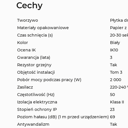
Cechy
Tworzywo
Płytka 
Materiały opakowaniowe
Papier
z
Czas schnięcia (s)
20-30 s
Kolor
Biały
Ocena IK
IK10
Gwarancja (lata)
3
Rezystor grzejny
Tak
Objętość instalacji
Tom 3
Pobór mocy podczas pracy (W)
2 000
Zasilacz
220-240 
Częstotliwość (Hz)
50
Izolacja elektryczna
Klasa II
Stopień ochrony IP
23
Poziom hałasu (dB) (1 m przed urządzeniem)
69
Antywandalizm
Tak