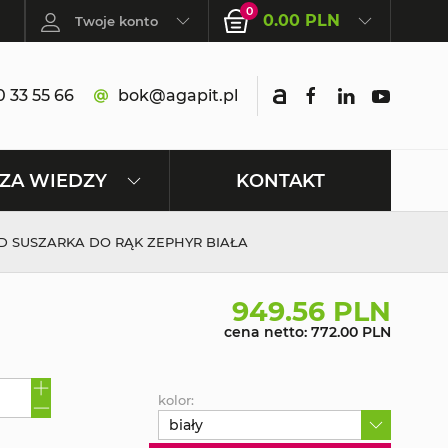
0
0.00 PLN
Twoje konto
 33 55 66
bok@agapit.pl
KONTAKT
ZA WIEDZY
D SUSZARKA DO RĄK ZEPHYR BIAŁA
949.56 PLN
cena netto: 772.00 PLN
kolor:
biały