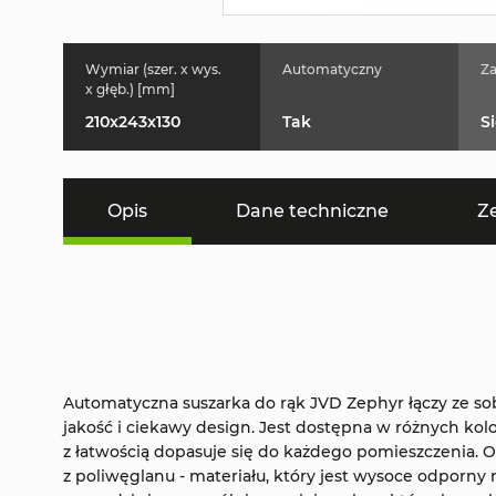
Wymiar (szer. x wys.
Automatyczny
Za
x głęb.) [mm]
210x243x130
Tak
S
Opis
Dane techniczne
Z
Automatyczna suszarka do rąk JVD Zephyr łączy ze s
jakość i ciekawy design. Jest dostępna w różnych kol
z łatwością dopasuje się do każdego pomieszczenia.
z poliwęglanu - materiału, który jest wysoce odporny 