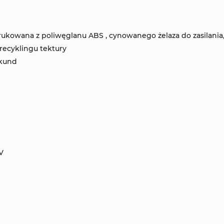
drukowana z
poliwęglanu ABS
, cynowanego żelaza do zasilania
 recyklingu tektury
ekund
V