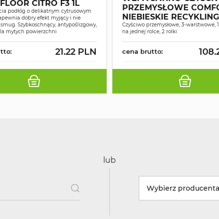
FLOOR CITRO F3 1L
PRZEMYSŁOWE COMF
cia podłóg o delikatnym cytrusowym
NIEBIESKIE RECYKLIN
pewnia dobry efekt myjący i nie
 smug. Szybkoschnący, antypoślizgowy,
175M A2
Czyściwo przemysłowe, 3-warstwowe, 
dla mytych powierzchni
na jednej rolce, 2 rolki
21.22 PLN
108.
tto:
cena brutto:
lub
Wybierz producent