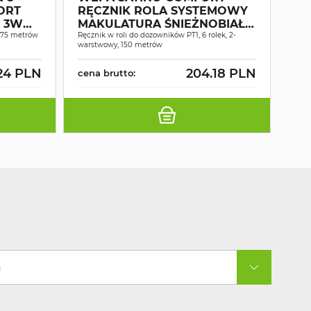
ORT
RĘCZNIK ROLA SYSTEMOWY
WY
G 3W
MAKULATURA ŚNIEŻNOBIAŁY
PO
175 metrów
2W 150MB A6
Ręcznik w roli do dozowników PT1, 6 rolek, 2-
16
Prof
warstwowy, 150 metrów
wyso
24 PLN
204.18 PLN
cena brutto:
cen
a