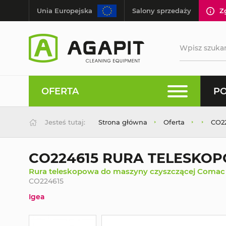
Unia Europejska
Salony sprzedaży
Z
OFERTA
PO
Jesteś tutaj:
Strona główna
Oferta
CO2
CO224615 RURA TELESKO
Rura teleskopowa do maszyny czyszczącej Comac
CO224615
Igea