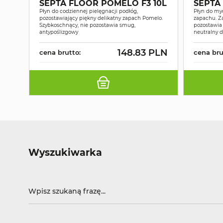
SEPTA FLOOR POMELO F3 10L
SEPTA 
Płyn do codziennej pielęgnacji podłóg,
Płyn do my
pozostawiający piękny delikatny zapach Pomelo.
zapachu. Za
Szybkoschnący, nie pozostawia smug,
pozostawia
antypoślizgowy
neutralny 
148.83 PLN
cena brutto:
cena bru
Wyszukiwarka