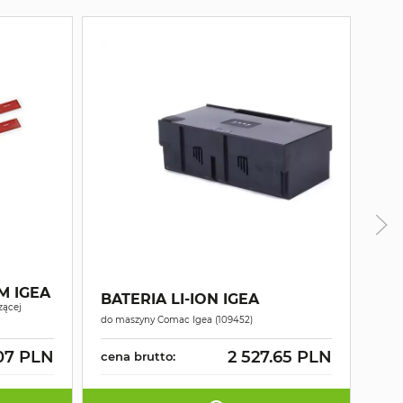
PR
M IGEA
IG
BATERIA LI-ION IGEA
zącej
Łado
do maszyny Comac Igea (109452)
Igea
07 PLN
2 527.65 PLN
cena brutto:
cen