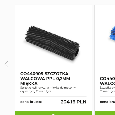
CO440905 SZCZOTKA
WALCOWA PPL 0,2MM
CO440
MIĘKKA
WALCO
Szczotka cylindryczna miękka do maszyny
Szczotka cy
czyszczącej Comac Igea
Comac Ige
204.16 PLN
cena brutto:
cena bru