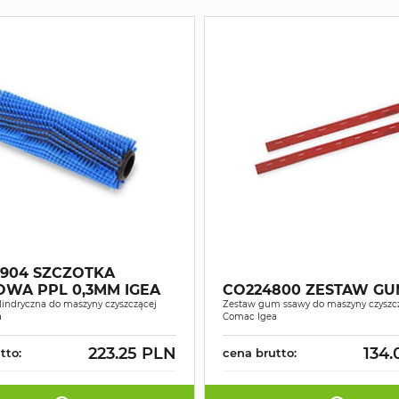
904 SZCZOTKA
WA PPL 0,3MM IGEA
CO224800 ZESTAW GU
lindryczna do maszyny czyszczącej
Zestaw gum ssawy do maszyny czyszc
a
Comac Igea
223.25 PLN
134.
tto:
cena brutto: