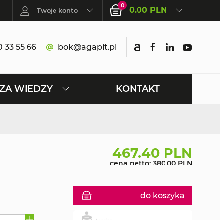
0
0.00 PLN
Twoje konto
 33 55 66
bok@agapit.pl
KONTAKT
ZA WIEDZY
467.40 PLN
cena netto: 380.00 PLN
do koszyka