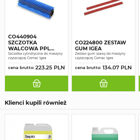
CO440904
SZCZOTKA
CO224800 ZESTAW
WALCOWA PPL
GUM IGEA
0,3MM IGEA
Szczotka cylindryczna do maszyny
Zestaw gum ssawy do maszyny
czyszczącej Comac Igea
czyszczącej Comac Igea
223.25 PLN
134.07 PLN
cena brutto:
cena brutto:
Klienci kupili również