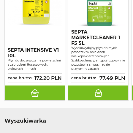
SEPTA
MARKETCLEANER 1
F5 5L
Wysokowydajny płyn do mycia
SEPTA INTENSIVE V1
posadzek w obiektach
10L
wielkopowierzchniowych.
Płyn do doczyszczania powierzchni
Szybkoschnący, antypoślizgowy, nie
z zabrudzeń tłuszczowych,
pozostawia smug, nadaje
olejowych i innych
przyjemny zapach
172.20 PLN
77.49 PLN
cena brutto:
cena brutto:
Wyszukiwarka