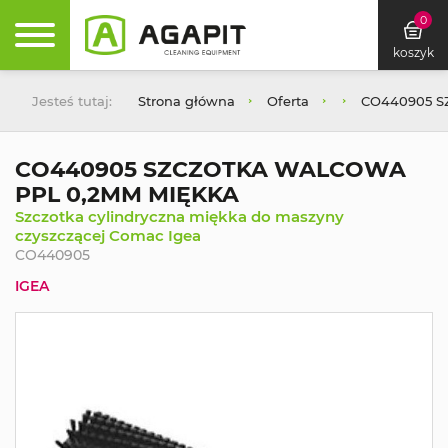
0
koszyk
Jesteś tutaj:
Strona główna
Oferta
CO440905 S
CO440905 SZCZOTKA WALCOWA
PPL 0,2MM MIĘKKA
Szczotka cylindryczna miękka do maszyny
czyszczącej Comac Igea
CO440905
IGEA