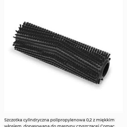
Szczotka cylindryczna polipropylenowa 0,2 z miękkim
włosiem, dopasowana do maszyny czyszczącej Comac