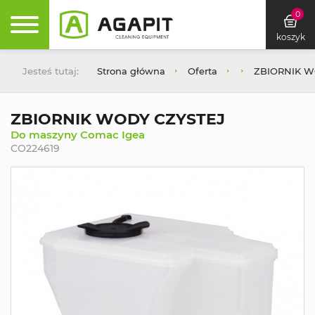
0
koszyk
Jesteś tutaj:
Strona główna
Oferta
ZBIORNIK W
ZBIORNIK WODY CZYSTEJ
Do maszyny Comac Igea
CO224619