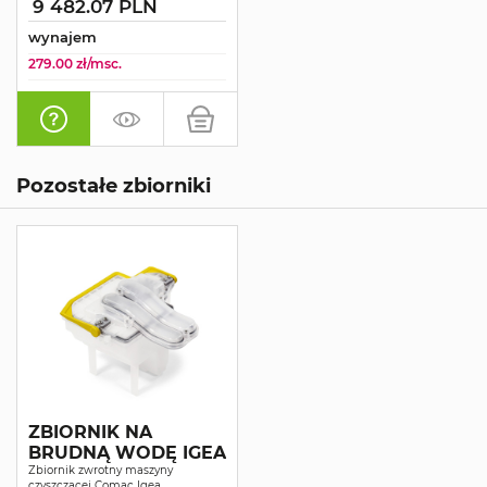
9 482.07 PLN
wynajem
279.00 zł/msc.
Pozostałe zbiorniki
ZBIORNIK NA
BRUDNĄ WODĘ IGEA
Zbiornik zwrotny maszyny
czyszczącej Comac Igea