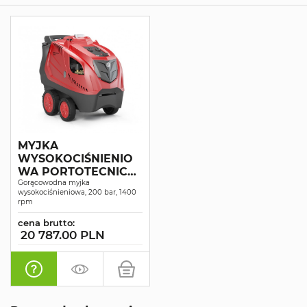
MYJKA
WYSOKOCIŚNIENIO
WA PORTOTECNICA
SYNCRON-H4 D2021P
Gorącowodna myjka
wysokociśnieniowa, 200 bar, 1400
T
rpm
cena brutto:
20 787.00 PLN