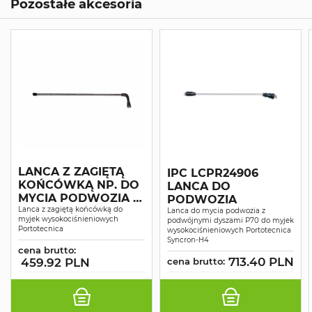
Pozostałe akcesoria
LANCA Z ZAGIĘTĄ
IPC LCPR24906
KOŃCÓWKĄ NP. DO
LANCA DO
MYCIA PODWOZIA -
PODWOZIA
P90
Lanca z zagiętą końcówką do
Lanca do mycia podwozia z
myjek wysokociśnieniowych
podwójnymi dyszami P70 do myjek
Portotecnica
wysokociśnieniowych Portotecnica
Syncron-H4
cena brutto:
713.40 PLN
459.92 PLN
cena brutto: