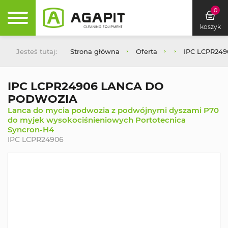
0
koszyk
Jesteś tutaj:
Strona główna
Oferta
IPC LCPR24
IPC LCPR24906 LANCA DO
PODWOZIA
Lanca do mycia podwozia z podwójnymi dyszami P70
do myjek wysokociśnieniowych Portotecnica
Syncron-H4
IPC LCPR24906