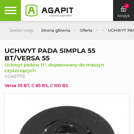
0
koszyk
Jesteś tutaj:
Strona główna
Oferta
UCHWYT PAD
UCHWYT PADA SIMPLA 55
BT/VERSA 55
Uchwyt padów 11", dopasowany do maszyn
czyszczących
CO427713
Versa 55 BT, C 85 BS, C 100 BS