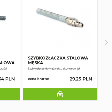
TM
EK
SZYBKOZŁACZKA STALOWA
FI
ALOWA
MĘSKA
Wężyk
 przód
Szybkozłącze do węża ekstrakcyjnego, tył
TMB
64 PLN
29.25 PLN
cena brutto:
cen