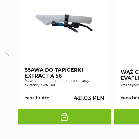
SSAWA DO TAPICERKI
WĄŻ C
EXTRACT A 58
EVAFL
Ssawa do prania tapicerki do odkurzaczy
ekstrakcyjnych TMB
Wąż ssący 
421.03 PLN
cena brutto:
cena bru