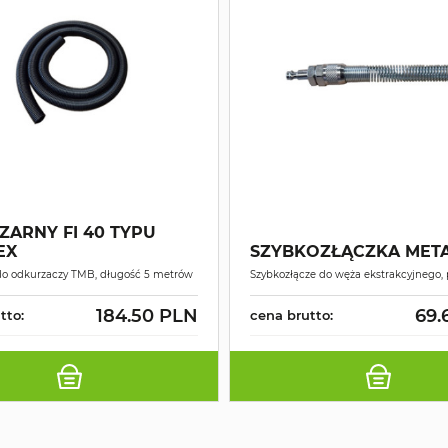
ZARNY FI 40 TYPU
EX
SZYBKOZŁĄCZKA MET
do odkurzaczy TMB, długość 5 metrów
Szybkozłącze do węża ekstrakcyjnego,
184.50 PLN
69.
tto:
cena brutto: