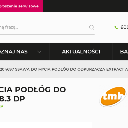
głoszenie serwisowe
600
AKTUALNOŚCI
ZNAJ NAS
BA
204697 SSAWA DO MYCIA PODŁÓG DO ODKURZACZA EXTRACT A5
CIA PODŁÓG DO
.3 DP
DP