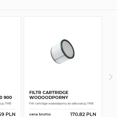
FILTR CARTRIDGE
TM
0 900
WODOODPORNY
HE
zaczy TMB
Filtr cartridge wodoodporny do odkurzaczy TMB
Filtr
.59 PLN
170.82 PLN
cena brutto:
cen