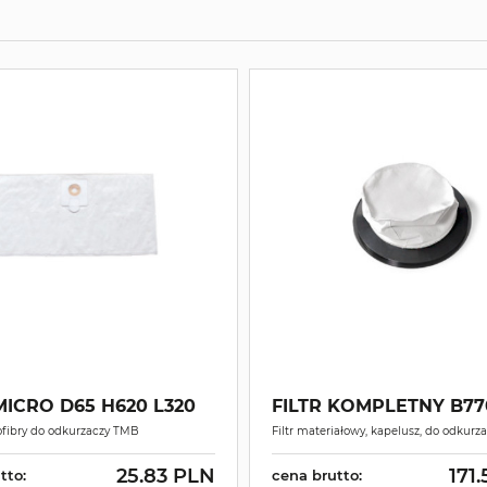
MICRO D65 H620 L320
FILTR KOMPLETNY B77
rofibry do odkurzaczy TMB
Filtr materiałowy, kapelusz, do odkur
25.83 PLN
171
tto:
cena brutto: