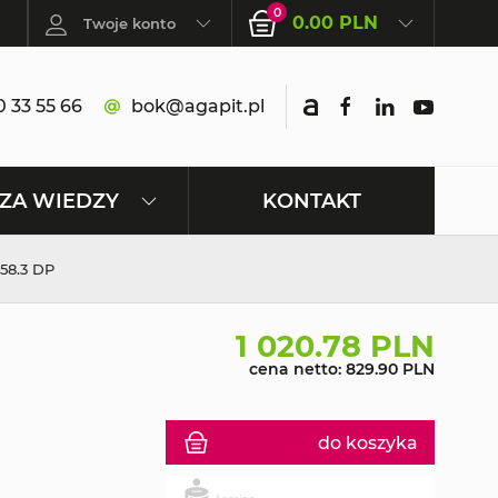
0
0.00 PLN
Twoje konto
 33 55 66
bok@agapit.pl
KONTAKT
ZA WIEDZY
8.3 DP
1 020.78 PLN
cena netto: 829.90 PLN
do koszyka