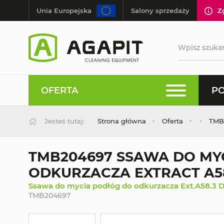
Unia Europejska
Salony sprzedaży
Z
OFERTA
PO
Jesteś tutaj:
Strona główna
Oferta
TMB
TMB204697 SSAWA DO MY
ODKURZACZA EXTRACT A58
Ssawa do mycia podłóg do odkurzacza Ext.A58.3 
TMB204697