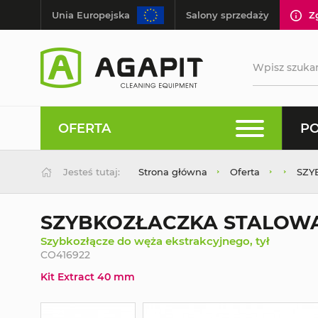
Unia Europejska
Salony sprzedaży
Z
OFERTA
PO
Jesteś tutaj:
Strona główna
Oferta
SZY
SZYBKOZŁACZKA STALOW
Szybkozłącze do węża ekstrakcyjnego, tył
CO416922
Kit Extract 40 mm