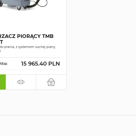
ZACZ PIORĄCY TMB
T
o prania, z systemem suchej piany,
W
15 965.40 PLN
tto: