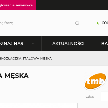
głoszenie serwisowe
600
AKTUALNOŚCI
ZNAJ NAS
BA
BKOZŁACZKA STALOWA MĘSKA
A MĘSKA
liczba: