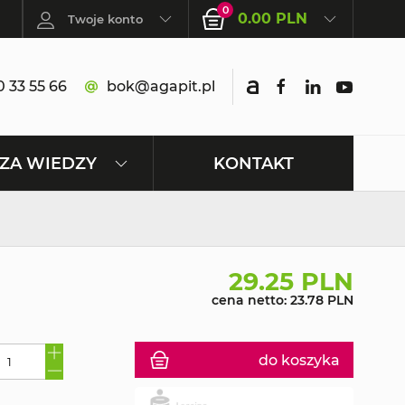
0
0.00 PLN
Twoje konto
 33 55 66
bok@agapit.pl
KONTAKT
ZA WIEDZY
29.25 PLN
cena netto: 23.78 PLN
do koszyka