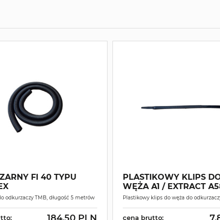
ZARNY FI 40 TYPU
PLASTIKOWY KLIPS D
EX
WĘŻA A1 / EXTRACT A5
do odkurzaczy TMB, długość 5 metrów
Plastikowy klips do węża do odkurzac
184.50 PLN
7.
tto:
cena brutto: