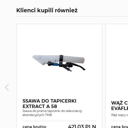
Klienci kupili również
SSAWA DO TAPICERKI
WĄŻ C
EXTRACT A 58
EVAFL
Ssawa do prania tapicerki do odkurzaczy
ekstrakcyjnych TMB
Wąż ssący 
421.03 PLN
cena brutto:
cena bru