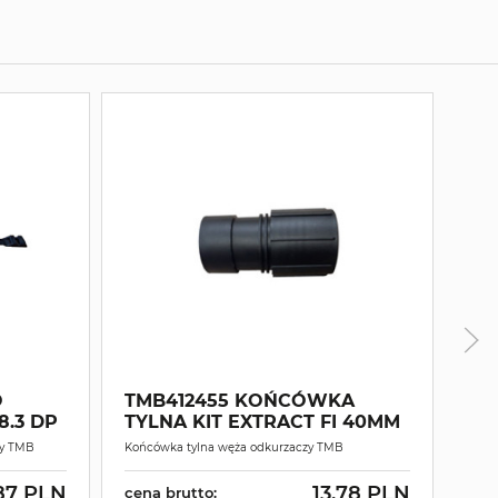
O
TMB412455 KOŃCÓWKA
KO
8.3 DP
TYLNA KIT EXTRACT FI 40MM
GU
zy TMB
Końcówka tylna węża odkurzaczy TMB
Końc
87 PLN
13.78 PLN
cena brutto:
cen