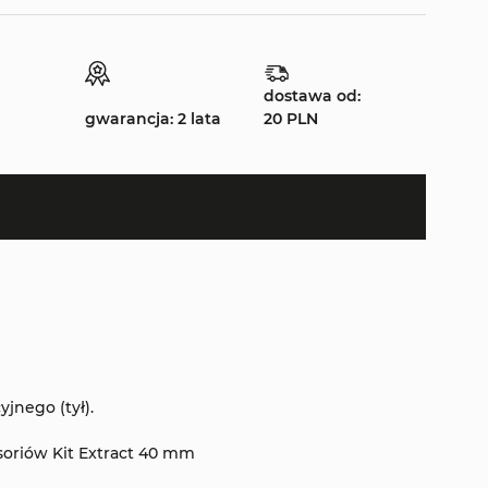
dostawa od:
gwarancja: 2 lata
20 PLN
jnego (tył).
oriów Kit Extract 40 mm