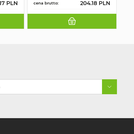
.17 PLN
204.18 PLN
cena brutto:
cen
a