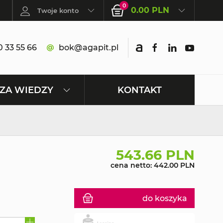
0
0.00 PLN
Twoje konto
 33 55 66
bok@agapit.pl
KONTAKT
ZA WIEDZY
543.66 PLN
cena netto: 442.00 PLN
do koszyka