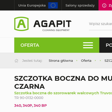
Unia Europejska
Salony sprzedaży
Z
OFERTA
PO
Jesteś tutaj:
Strona główna
Oferta
SZC
SZCZOTKA BOCZNA DO MU
CZARNA
Szczotka boczna do szorowarek walcowych Truvo
TR 90-0132-0000
340, 340P, 340 BP