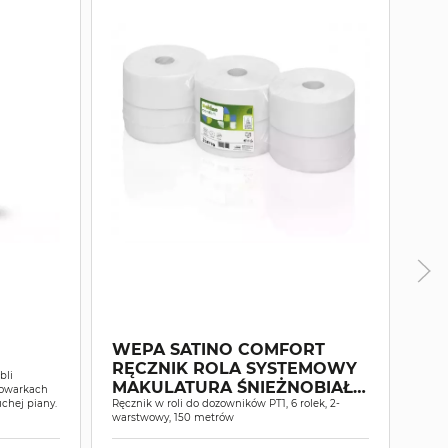
WEPA SATINO COMFORT
RĘCZNIK ROLA SYSTEMOWY
WE
bli
MAKULATURA ŚNIEŻNOBIAŁY
rowarkach
BI
chej piany.
2W 150MB A6
Ręcznik w roli do dozowników PT1, 6 rolek, 2-
warstwowy, 150 metrów
PT1