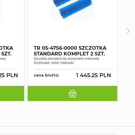
ZOTKA
TR 05-4756-0000 SZCZOTKA
TR
SZT.
STANDARD KOMPLET 2 SZT.
ST
owej
Szczotka standard do szorowarki walcowej
Szcz
Multiwash, kolor niebieski
Multi
.25 PLN
1 445.25 PLN
cena brutto:
cen