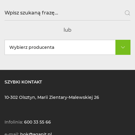
lub
Wybierz producenta
SZYBKI KONTAKT
10-302 Olsztyn, Marii Zientary-Malewskiej 26
Infolinia:
600 33 55 66
e-mail:
bok@agapit.pl