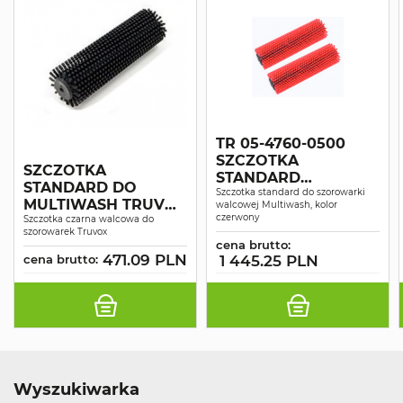
TR 05-4760-0500
SZCZOTKA
SZCZOTKA
STANDARD
STANDARD DO
KOMPLET 2 SZT.
Szczotka standard do szorowarki
MULTIWASH TRUVOX
walcowej Multiwash, kolor
czerwony
CZARNA
Szczotka czarna walcowa do
szorowarek Truvox
cena brutto:
471.09 PLN
cena brutto:
1 445.25 PLN
Wyszukiwarka