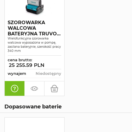
SZOROWARKA
WALCOWA
BATERYJNA TRUVOX
MULTIWASH 340 BP
Wielofunkcyjna szorowarka
walcowa wyposażona w pompę,
zasilana bateryjnie, szerokość pracy
340 mm
cena brutto:
25 255.59 PLN
wynajem
Niedostępny
Dopasowane baterie