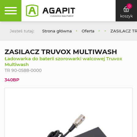
0
koszyk
Jesteś tutaj:
Strona główna
Oferta
ZASILACZ T
ZASILACZ TRUVOX MULTIWASH
Ładowarka do baterii szorowarki walcowej Truvox
Multiwash
TR 90-0588-0000
340BP