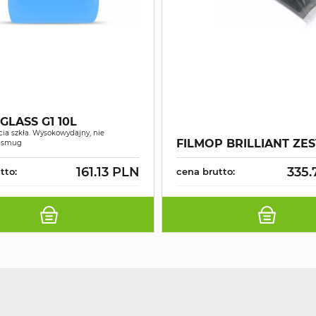
GLASS G1 10L
ia szkła. Wysokowydajny, nie
FILMOP BRILLIANT ZE
a smug
161.13 PLN
335.
tto:
cena brutto: