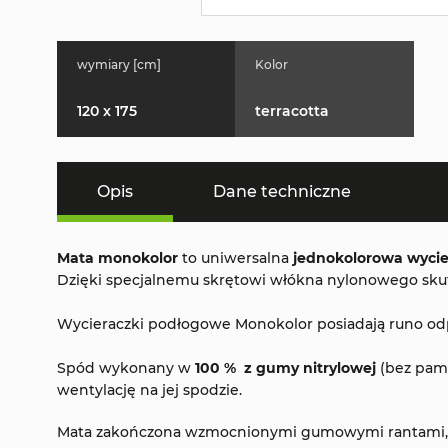
wymiary [cm]
Kolor
120 x 175
terracotta
Opis
Dane techniczne
Mata monokolor
to uniwersalna
jednokolorowa wycie
Dzięki specjalnemu skrętowi włókna nylonowego skutec
Wycieraczki podłogowe Monokolor posiadają runo odpor
Spód wykonany w
100 % z gumy nitrylowej
(bez pami
wentylację na jej spodzie.
Mata zakończona wzmocnionymi gumowymi rantami, kt