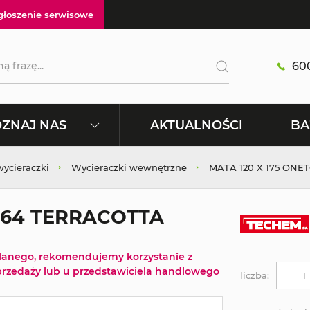
głoszenie serwisowe
600
AKTUALNOŚCI
ZNAJ NAS
BA
wycieraczki
Wycieraczki wewnętrzne
MATA 120 X 175 ONE
964 TERRACOTTA
tlanego, rekomendujemy korzystanie z
rzedaży lub u przedstawiciela handlowego
liczba: