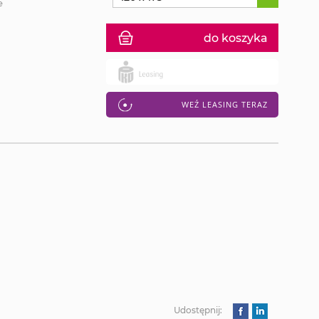
e
do koszyka
WEŹ LEASING TERAZ
Udostępnij: