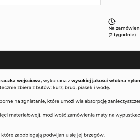
Na zamówien
(2 tygodnie)
raczka wejściowa,
wykonana z
wysokiej jakości włókna nyl
znie zbiera z butów: kurz, brud, piasek i wodę.
ne na zgniatanie, które umożliwia absorpcję zanieczyszczeń 
ęci materiałowej), możliwość zamówienia maty na wypustkach 
óre zapobiegają podwijaniu się jej brzegów.