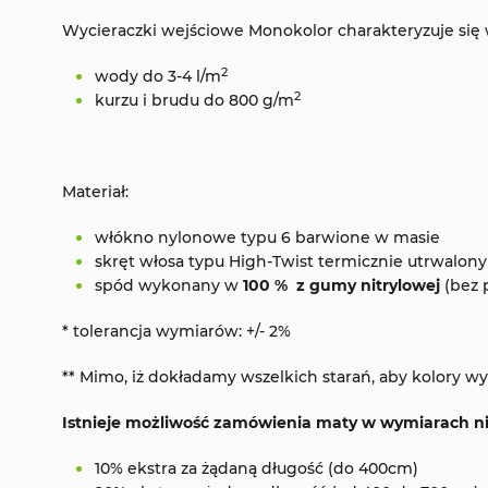
Wycieraczki wejściowe Monokolor charakteryzuje się 
2
wody do 3-4 l/m
2
kurzu i brudu do 800 g/m
Materiał:
włókno nylonowe typu 6 barwione w masie
skręt włosa typu High-Twist termicznie utrwalony
spód wykonany w
100 % z gumy nitrylowej
(bez 
* tolerancja wymiarów: +/- 2%
** Mimo, iż dokładamy wszelkich starań, aby kolory
Istnieje możliwość zamówienia maty w wymiarach n
10% ekstra za żądaną długość (do 400cm)