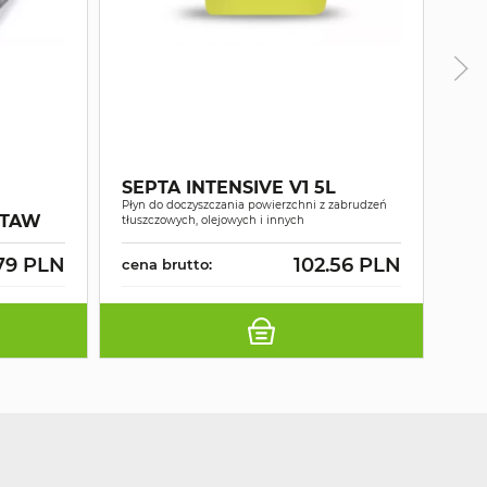
SE
Płyn 
SEPTA INTENSIVE V1 5L
pozos
Płyn do doczyszczania powierzchni z zabrudzeń
Szyb
STAW
tłuszczowych, olejowych i innych
anty
79 PLN
102.56 PLN
cena brutto:
cen