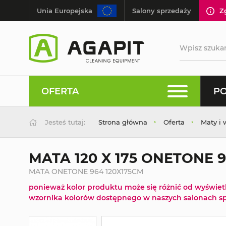
Unia Europejska
Salony sprzedaży
Z
OFERTA
PO
Jesteś tutaj:
Strona główna
Oferta
Maty i 
MATA 120 X 175 ONETONE 
MATA ONETONE 964 120X175CM
ponieważ kolor produktu może się różnić od wyświe
wzornika kolorów dostępnego w naszych salonach sp