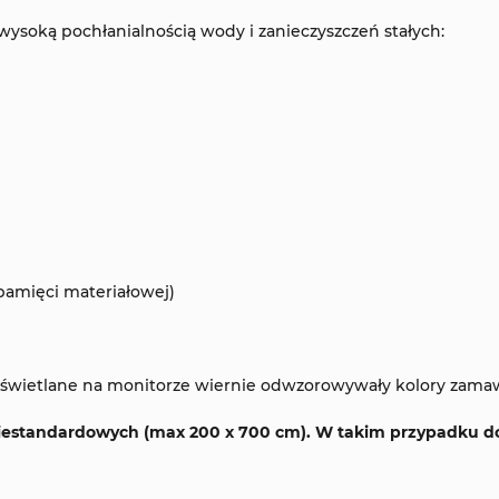
wysoką pochłanialnością wody i zanieczyszczeń stałych:
pamięci materiałowej)
 wyświetlane na monitorze wiernie odwzorowywały kolory zama
iestandardowych (max 200 x 700 cm). W takim przypadku do 