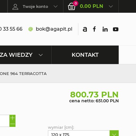
0
0.00 PLN
Twoje konto
 33 55 66
bok@agapit.pl
KONTAKT
ZA WIEDZY
TONE 964 TERRACOTTA
800.73 PLN
cena netto: 651.00 PLN
wymiar [cm]:
120 x 175