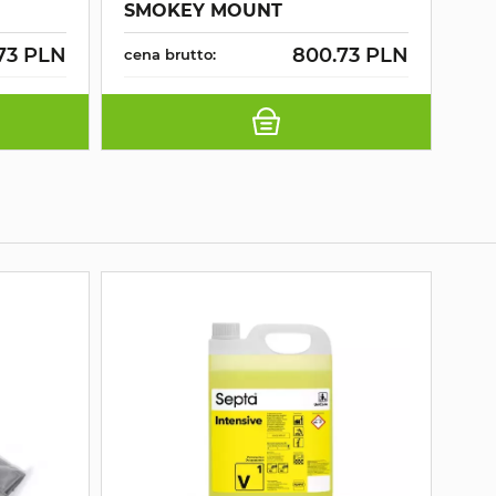
SMOKEY MOUNT
SC
73 PLN
800.73 PLN
cena brutto:
cen