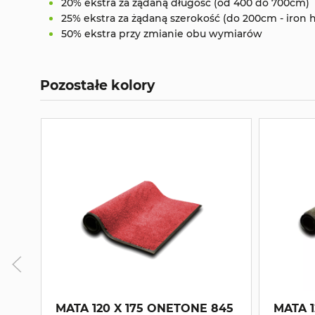
20% ekstra za żądaną długość (od 400 do 700cm)
25% ekstra za żądaną szerokość (do 200cm - iron 
50% ekstra przy zmianie obu wymiarów
Pozostałe kolory
MATA 120 X 175 ONETONE 845
MATA 12