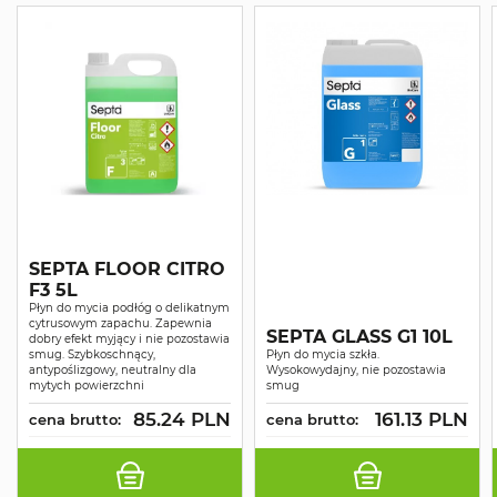
SEPTA FLOOR CITRO
F3 5L
Płyn do mycia podłóg o delikatnym
cytrusowym zapachu. Zapewnia
SEPTA GLASS G1 10L
dobry efekt myjący i nie pozostawia
smug. Szybkoschnący,
Płyn do mycia szkła.
antypoślizgowy, neutralny dla
Wysokowydajny, nie pozostawia
mytych powierzchni
smug
85.24 PLN
161.13 PLN
cena brutto:
cena brutto: