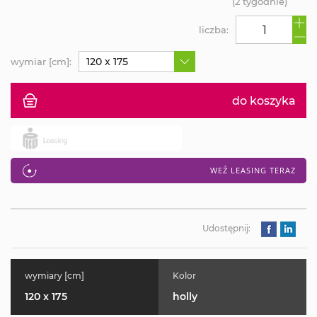
(2 tygodnie)
liczba:
120 x 175
wymiar [cm]:
do koszyka
WEŹ LEASING TERAZ
Udostępnij:
wymiary [cm]
Kolor
120 x 175
holly