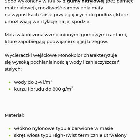
Spód wykonany w
100 % z gumy nitrylowej
(bez pamięci
materiałowej), możliwość zamówienia maty
na wypustkach ściśle przylegających do podłoża, które
umożliwiają wentylację na jej spodzie.
Mata zakończona wzmocnionymi gumowymi rantami,
które zapobiegają podwijaniu się jej brzegów.
Wycieraczki wejściowe Monokolor charakteryzuje
się wysoką pochłanialnością wody i zanieczyszczeń
stałych:
2
wody do 3-4 l/m
2
kurzu i brudu do 800 g/m
Materiał:
włókno nylonowe typu 6 barwione w masie
skręt włosa typu High-Twist termicznie utrwalony