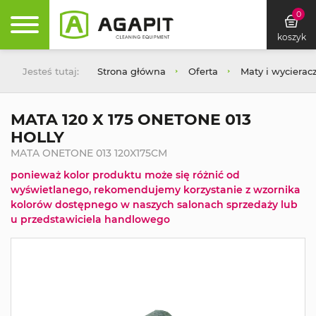
0
koszyk
Jesteś tutaj:
Strona główna
Oferta
Maty i wycierac
MATA 120 X 175 ONETONE 013
HOLLY
MATA ONETONE 013 120X175CM
ponieważ kolor produktu może się różnić od
wyświetlanego, rekomendujemy korzystanie z wzornika
kolorów dostępnego w naszych salonach sprzedaży lub
u przedstawiciela handlowego