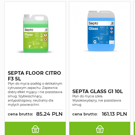
SEPTA FLOOR CITRO
F3 5L
Płyn do mycia podłóg o delikatnym
cytrusowym zapachu. Zapewnia
SEPTA GLASS G1 10L
dobry efekt myjący i nie pozostawia
smug. Szybkoschnący,
Płyn do mycia szkła.
antypoślizgowy, neutralny dla
Wysokowydajny, nie pozostawia
mytych powierzchni
smug
85.24 PLN
161.13 PLN
cena brutto:
cena brutto: