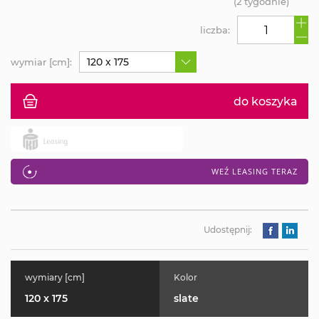
(2 tygodnie)
liczba:
120 x 175
wymiar [cm]:
do koszyka
WEŹ LEASING TERAZ
Udostępnij:
wymiary [cm]
Kolor
120 x 175
slate