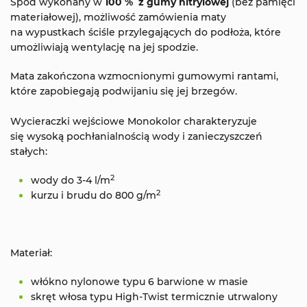
Spód wykonany w
100 % z gumy nitrylowej
(bez pamięci
materiałowej), możliwość zamówienia maty
na wypustkach ściśle przylegających do podłoża, które
umożliwiają wentylację na jej spodzie.
Mata zakończona wzmocnionymi gumowymi rantami,
które zapobiegają podwijaniu się jej brzegów.
Wycieraczki wejściowe Monokolor charakteryzuje
się wysoką pochłanialnością wody i zanieczyszczeń
stałych:
2
wody do 3-4 l/m
2
kurzu i brudu do 800 g/m
Materiał:
włókno nylonowe typu 6 barwione w masie
skręt włosa typu High-Twist termicznie utrwalony