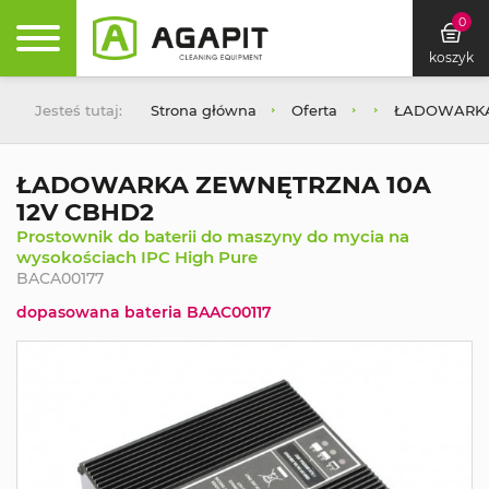
0
koszyk
Jesteś tutaj:
Strona główna
Oferta
ŁADOWARKA
ŁADOWARKA ZEWNĘTRZNA 10A
12V CBHD2
Prostownik do baterii do maszyny do mycia na
wysokościach IPC High Pure
BACA00177
dopasowana bateria BAAC00117