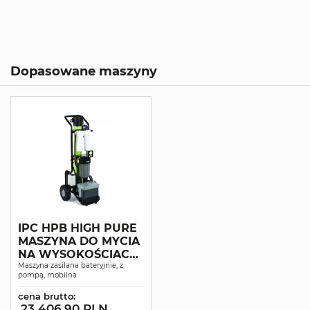
Dopasowane maszyny
IPC HPB HIGH PURE
MASZYNA DO MYCIA
NA WYSOKOŚCIACH
WODĄ
Maszyna zasilana bateryjnie, z
pompą, mobilna
DEMINERALIZOWAN
Ą
cena brutto:
23 406.90 PLN