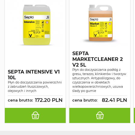
SEPTA
MARKETCLEANER 2
V2 5L
Płyn do doczyszczania podłóg z
SEPTA INTENSIVE V1
gresu, terazzo, klinkierów i tworzyw
10L
sztucznych. Antypoślizgowy, do
Płyn do doczyszczania powierzchni
czyszczenia w obiektach
z zabrudzeń tłuszczowych,
wielkopowierzchniowych, usuwa
olejowych i innych
ślady po gumie
172.20 PLN
82.41 PLN
cena brutto:
cena brutto: