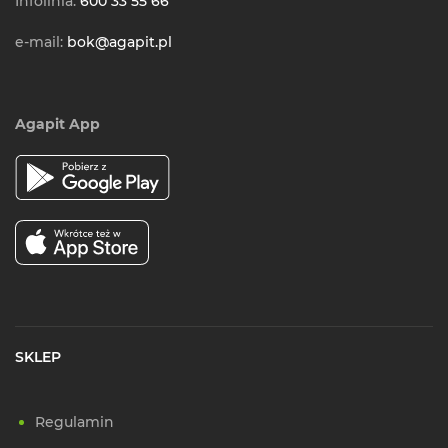
Infolinia:
600 33 55 66
e-mail:
bok@agapit.pl
Agapit App
SKLEP
Regulamin