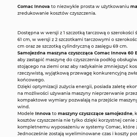
Comac Innova
to niezwykle prosta w użytkowaniu
ma
zredukowanie kosztów czyszczenia.
Dostępna w wersji z 1 szczotką tarczową o szerokości 
61 cm, w wersji z 2 szczotkami tarczowymi o szerokości 
cm oraz ze szczotką cylindryczną o zasięgu 69 cm.
Samojezdna maszyna czyszcząca Comac Innova 60 
aby zastąpić maszynę do czyszczenia podłóg obsługiw
stojącego na ziemi oraz aby radykalnie zmniejszyć kosz
rzeczywistą, wyjątkową przewagę konkurencyjną zwła
końcowego.
Dzięki optymizacji zużycia energii, posiada zaletę ek
na możliwości używania maszyny nieprzerwanie przez 
kompaktowe wymiary pozwalają na przejście maszyny
wind.
Modele
Innova
to
maszyny czyszczące samojezdne
, 
kosztów czyszczenia nie tylko dzięki korzystnej cenie 
kompletnemu wyposażeniu w systemy Comac, które zm
Jednocześnie zostają wyeliminowane czas i koszty po