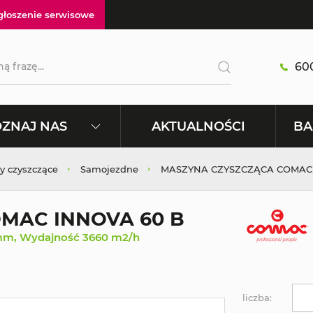
głoszenie serwisowe
600
AKTUALNOŚCI
ZNAJ NAS
BA
y czyszczące
Samojezdne
MASZYNA CZYSZCZĄCA COMAC 
MAC INNOVA 60 B
0 mm, Wydajność 3660 m2/h
liczba: