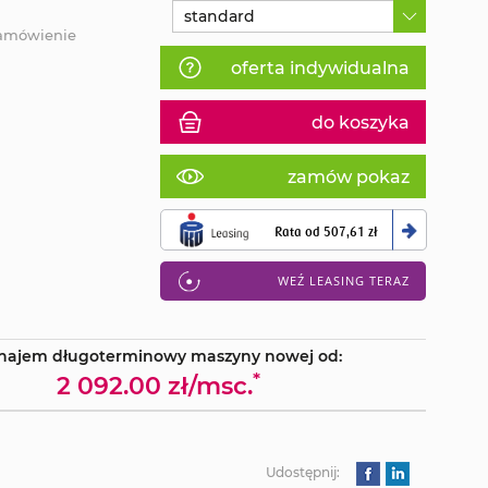
standard
zamówienie
oferta indywidualna
do koszyka
zamów pokaz
Rata od
507,61 zł
WEŹ LEASING TERAZ
najem długoterminowy maszyny nowej od:
*
2 092.00 zł/msc.
Udostępnij: