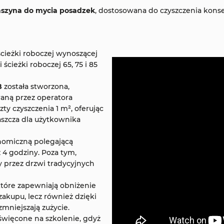
szyna do mycia posadzek
, dostosowana do czyszczenia kons
ścieżki roboczej wynoszącej
ścieżki roboczej 65, 75 i 85
B
została stworzona,
aną przez operatora
ty czyszczenia 1 m², oferując
szcza dla użytkownika
onomiczną polegającą
4 godziny. Poza tym,
 przez drzwi tradycyjnych
które zapewniają obniżenie
zakupu, lecz również dzięki
niejszają zużycie.
święcone na szkolenie, gdyż