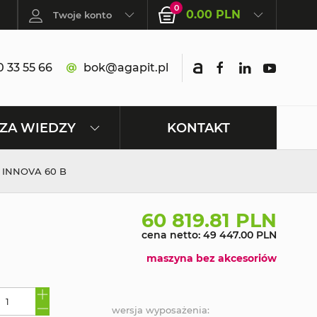
0
0.00 PLN
Twoje konto
 33 55 66
bok@agapit.pl
KONTAKT
ZA WIEDZY
INNOVA 60 B
60 819.81 PLN
cena netto: 49 447.00 PLN
maszyna bez akcesoriów
wersja wyposażenia: