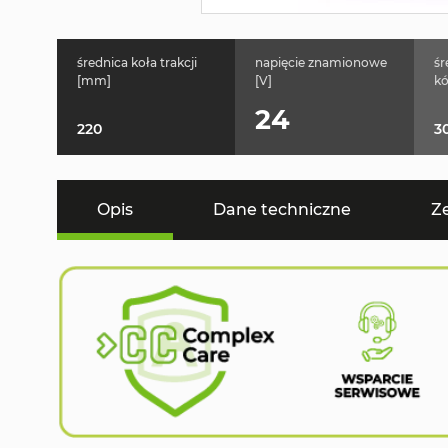
średnica koła trakcji
napięcie znamionowe
śr
[mm]
[V]
kó
24
220
3
Opis
Dane techniczne
Z