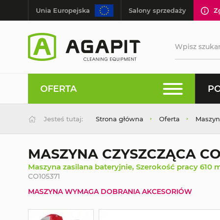
Unia Europejska
Salony sprzedaży
Z
OFERTA
PO
Jesteś tutaj:
Strona główna
Oferta
Maszyn
MASZYNA CZYSZCZĄCA CO
Maszyna zasilana bateryjnie, Szerokość pracy 61
CO105371
MASZYNA WYMAGA DOBRANIA AKCESORIÓW