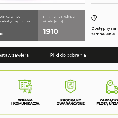
ednica tylnych
minimalna średnica
ł elastycznych [mm]
skrętu [mm]
Dostępny na
1910
00
zamówienie
estaw zawiera
Pliki do pobrania