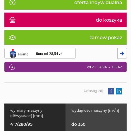
oferta indywidualna
do koszyka
zamów pokaz
Rata od
28,54 zł
WEŹ LEASING TERAZ
Udostępnij:
wymiary maszyny
wydajność maszyny [m²/h]
(dł/wys/szer) [mm]
417/280/95
do 350