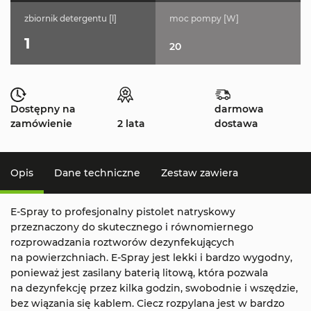
zbiornik detergentu [l]
moc pompy [W]
1
20
Dostępny na
darmowa
zamówienie
2 lata
dostawa
Opis
Dane techniczne
Zestaw zawiera
E-Spray to profesjonalny pistolet natryskowy
przeznaczony do skutecznego i równomiernego
rozprowadzania roztworów dezynfekujących
na powierzchniach. E-Spray jest lekki i bardzo wygodny,
ponieważ jest zasilany baterią litową, która pozwala
na dezynfekcję przez kilka godzin, swobodnie i wszędzie,
bez wiązania się kablem. Ciecz rozpylana jest w bardzo