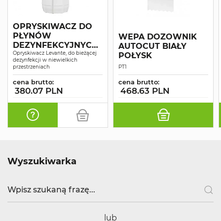
OPRYSKIWACZ DO
PŁYNÓW
WEPA DOZOWNIK
DEZYNFEKCYJNYCH
AUTOCUT BIAŁY
LEVANTE
Opryskiwacz Levante, do bieżącej
POŁYSK
dezynfekcji w niewielkich
przestrzeniach
PT1
cena brutto:
cena brutto:
380.07 PLN
468.63 PLN
Wyszukiwarka
lub