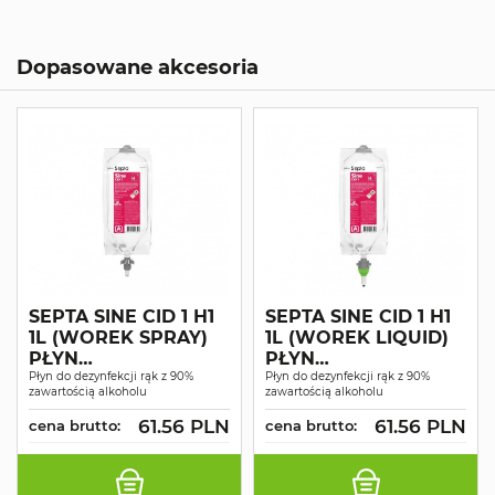
Dopasowane akcesoria
SEPTA SINE CID 1 H1
SEPTA SINE CID 1 H1
1L (WOREK SPRAY)
1L (WOREK LIQUID)
PŁYN
PŁYN
DEZYNFEKUJĄCY
Płyn do dezynfekcji rąk z 90%
DEZYNFEKUJĄCY
Płyn do dezynfekcji rąk z 90%
zawartością alkoholu
zawartością alkoholu
61.56 PLN
61.56 PLN
cena brutto:
cena brutto: