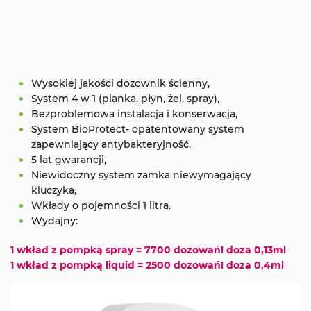
Wysokiej jakości dozownik ścienny,
System 4 w 1 (pianka, płyn, żel, spray),
Bezproblemowa instalacja i konserwacja,
System BioProtect- opatentowany system
zapewniający antybakteryjność,
5 lat gwarancji,
Niewidoczny system zamka niewymagający
kluczyka,
Wkłady o pojemności 1 litra.
Wydajny:
1 wkład z pompką spray = 7700 dozowań! doza 0,13ml
1 wkład z pompką liquid = 2500 dozowań! doza 0,4ml