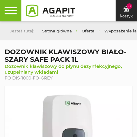
0
koszyk
Jesteś tutaj:
Strona główna
Oferta
Wyposażenie łaz
DOZOWNIK KLAWISZOWY BIAŁO-
SZARY SAFE PACK 1L
Dozownik klawiszowy do płynu dezynfekcyjnego,
uzupełniany wkładami
FO DIS-1000-FO-GREY