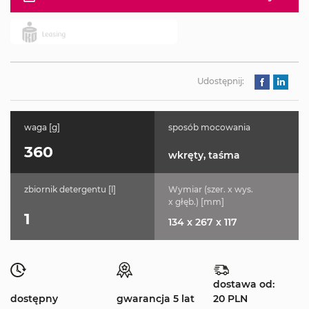
Udostępnij:
waga [g]
sposób mocowania
360
wkręty, taśma
zbiornik detergentu [l]
Wymiar (szer. x wys.
x głęb.) [mm]
1
134 x 267 x 117
dostawa od:
dostępny
gwarancja 5 lat
20 PLN