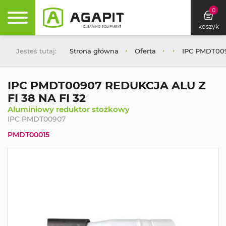
0
koszyk
Jesteś tutaj:
Strona główna
Oferta
IPC PMDT009
IPC PMDT00907 REDUKCJA ALU Z
FI 38 NA FI 32
Aluminiowy reduktor stożkowy
IPC PMDT00907
PMDT00015