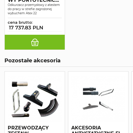
WY PORTOTECNICA
PLANET 22S ATEX
Odkurzacz przemysłowy z atestem
do pracy w strefie zagrożonej
wybuchem Atex 22
cena brutto:
17 737.83 PLN
Pozostałe akcesoria
PRZEWODZĄCY
AKCESORIA