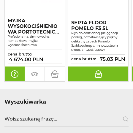
MYJKA
SEPTA FLOOR
WYSOKOCIŚNIENIO
POMELO F3 5L
WA PORTOTECNICA
Płyn do codziennej pielęgnacji
SUPERJET 1609P
Profesjonalna, zimnowodna,
podłóg, pozostawiający piękny
kompaktowa myjka
delikatny zapach Pomelo.
wysokociśnieniowa
Szybkoschnący, nie pozostawia
smug, antypoślizgowy
cena brutto:
75.03 PLN
4 674.00 PLN
cena brutto:
Wyszukiwarka