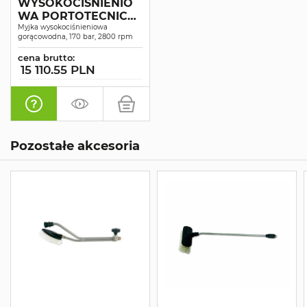
WYSOKOCIŚNIENIO
WA PORTOTECNICA
ARGON-H4 D1713P T
Myjka wysokociśnieniowa
gorącowodna, 170 bar, 2800 rpm
cena brutto:
15 110.55 PLN
Pozostałe akcesoria