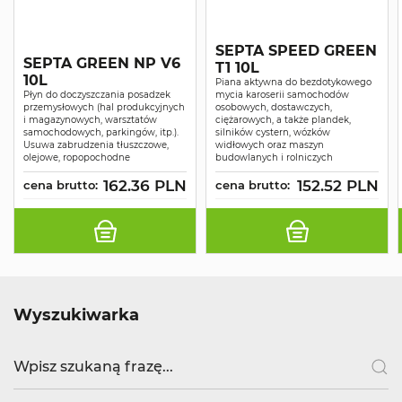
SEPTA SPEED GREEN
SEPTA GREEN NP V6
T1 10L
10L
Piana aktywna do bezdotykowego
Płyn do doczyszczania posadzek
mycia karoserii samochodów
przemysłowych (hal produkcyjnych
osobowych, dostawczych,
i magazynowych, warsztatów
ciężarowych, a także plandek,
samochodowych, parkingów, itp.).
silników cystern, wózków
Usuwa zabrudzenia tłuszczowe,
widłowych oraz maszyn
olejowe, ropopochodne
budowlanych i rolniczych
162.36 PLN
152.52 PLN
cena brutto:
cena brutto:
Wyszukiwarka