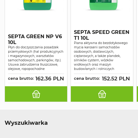
SEPTA SPEED GREEN
SEPTA GREEN NP V6
T1 10L
10L
Piana aktywna do bezdotykowego
Płyn do doczyszczania posadzek
mycia karoserii samochodów
przemysłowych (hal produkcyjnych
osobowych, dostawczych,
i magazynowych, warsztatów
ciężarowych, a także plandek,
samochodowych, parkingów, itp.).
silników cystern, wózków
Usuwa zabrudzenia tłuszczowe,
widłowych oraz maszyn
olejowe, ropopochodne
budowlanych i rolniczych
162.36 PLN
152.52 PLN
cena brutto:
cena brutto:
Wyszukiwarka