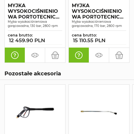
MYJKA
MYJKA
WYSOKOCIŚNIENIO
WYSOKOCIŚNIENIO
WA PORTOTECNICA
WA PORTOTECNICA
ARGON-H4 D1309P M
Myjka wysokociśnieniowa
ARGON-H4 D1713P T
Myjka wysokociśnieniowa
gorącowodna, 130 bar, 2800 rpm
gorącowodna, 170 bar, 2800 rpm
cena brutto:
cena brutto:
12 459.90 PLN
15 110.55 PLN
Pozostałe akcesoria