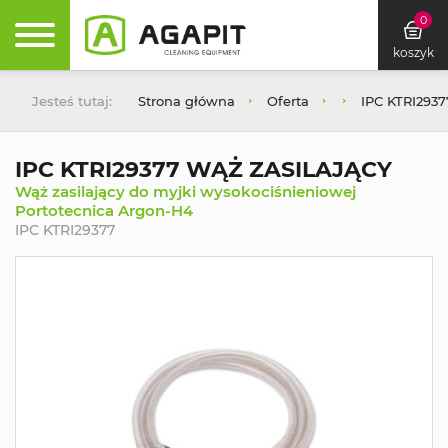
0
koszyk
Jesteś tutaj:
Strona główna
Oferta
IPC KTRI293
IPC KTRI29377 WĄŻ ZASILAJĄCY
Wąż zasilający do myjki wysokociśnieniowej
Portotecnica Argon-H4
IPC KTRI29377