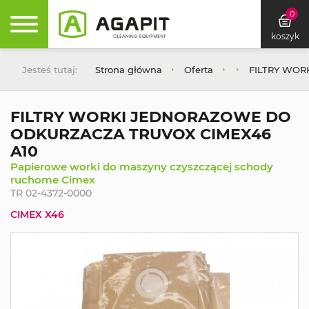
0
koszyk
Jesteś tutaj:
Strona główna
Oferta
FILTRY WOR
FILTRY WORKI JEDNORAZOWE DO
ODKURZACZA TRUVOX CIMEX46
A10
Papierowe worki do maszyny czyszczącej schody
ruchome Cimex
TR 02-4372-0000
CIMEX X46