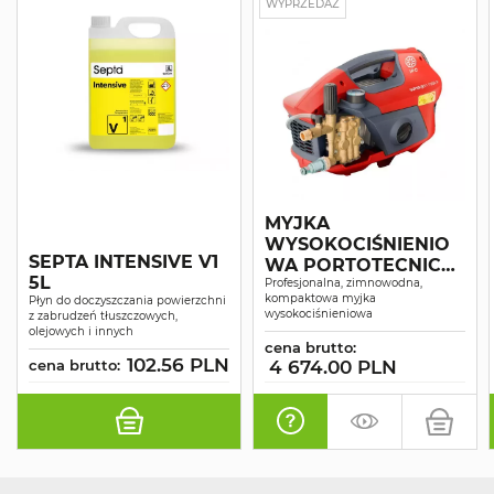
WYPRZEDAŻ
MYJKA
WYSOKOCIŚNIENIO
SEPTA INTENSIVE V1
WA PORTOTECNICA
5L
SUPERJET 1609P
Profesjonalna, zimnowodna,
kompaktowa myjka
Płyn do doczyszczania powierzchni
wysokociśnieniowa
z zabrudzeń tłuszczowych,
olejowych i innych
cena brutto:
102.56 PLN
cena brutto:
4 674.00 PLN