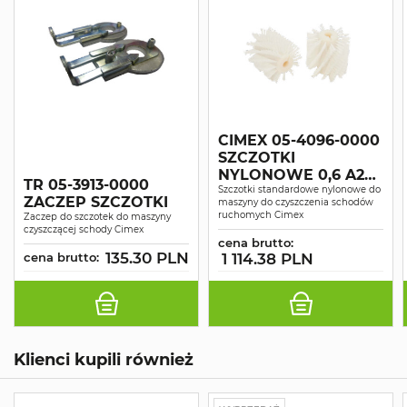
CIMEX 05-4096-0000
SZCZOTKI
NYLONOWE 0,6 A2
TR 05-3913-0000
CIMEX X46
Szczotki standardowe nylonowe do
ZACZEP SZCZOTKI
maszyny do czyszczenia schodów
ruchomych Cimex
Zaczep do szczotek do maszyny
czyszczącej schody Cimex
cena brutto:
135.30 PLN
cena brutto:
1 114.38 PLN
Klienci kupili również