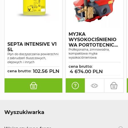
MYJKA
WYSOKOCIŚNIENIO
SEPTA INTENSIVE V1
WA PORTOTECNICA
5L
SUPERJET 1609P
Profesjonalna, zimnowodna,
kompaktowa myjka
Płyn do doczyszczania powierzchni
wysokociśnieniowa
z zabrudzeń tłuszczowych,
olejowych i innych
cena brutto:
102.56 PLN
cena brutto:
4 674.00 PLN
Wyszukiwarka