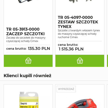
TR 05-4097-0000
ZESTAW SZCZOTEK
TYNEX
TR 05-3913-0000
Szczotki z twardym włosiem tynex
ZACZEP SZCZOTKI
do maszyny czyszczącej schody
ruchome Cimex
Zaczep do szczotek do maszyny
czyszczącej schody Cimex
cena brutto:
135.30 PLN
cena brutto:
1 515.36 PLN
Klienci kupili również
WYPRZEDAŻ