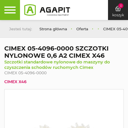
0
koszyk
Jesteś tutaj:
Strona główna
Oferta
CIMEX 05-4
CIMEX 05-4096-0000 SZCZOTKI
NYLONOWE 0,6 A2 CIMEX X46
Szczotki standardowe nylonowe do maszyny do
czyszczenia schodów ruchomych Cimex
CIMEX 05-4096-0000
CIMEX X46