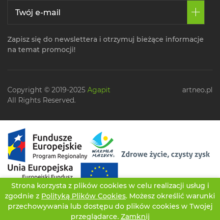
Zapisz się do newslettera i otrzymuj bieżące informacje
na temat promocji!
Copyright © 2019-2025
Agapit
artneo.pl
All Rights Reserved.
Strona korzysta z plików cookies w celu realizacji usług i
zgodnie z
Polityką Plików Cookies
. Możesz określić warunki
przechowywania lub dostępu do plików cookies w Twojej
przeglądarce.
Zamknij
CZATUJ
OFERTA
TWOJE KONTO