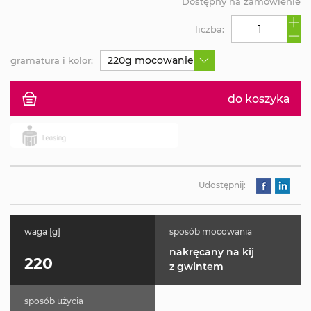
Dostępny na zamówienie
liczba:
220g mocowanie niebieskie
gramatura i kolor:
do koszyka
Udostępnij:
waga [g]
sposób mocowania
nakręcany na kij
220
z gwintem
sposób użycia