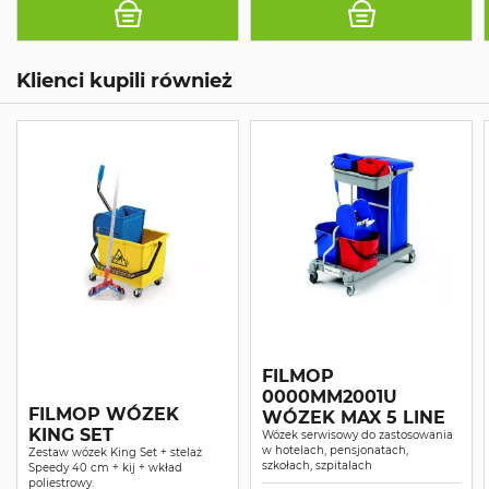
GWINTEM NIEBIESKI
Klienci kupili również
FILMOP
0000MM2001U
FILMOP WÓZEK
WÓZEK MAX 5 LINE
KING SET
Wózek serwisowy do zastosowania
w hotelach, pensjonatach,
Zestaw wózek King Set + stelaż
szkołach, szpitalach
Speedy 40 cm + kij + wkład
poliestrowy.