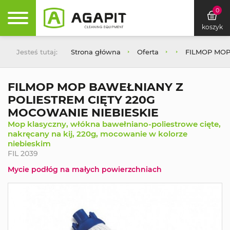
0
koszyk
Jesteś tutaj:
Strona główna
Oferta
FILMOP MOP
FILMOP MOP BAWEŁNIANY Z
POLIESTREM CIĘTY 220G
MOCOWANIE NIEBIESKIE
Mop klasyczny, włókna bawełniano-poliestrowe cięte,
nakręcany na kij, 220g, mocowanie w kolorze
niebieskim
FIL 2039
Mycie podłóg na małych powierzchniach