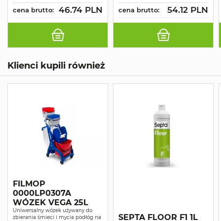
130CM RĄCZKA
FI 23MM
46.74 PLN
54.12 PLN
cena brutto:
cena brutto:
NIEBIESKA FI 23MM
OZNAKOWANIE
OZNAKOWANIE
HACCP
HACCP
Klienci kupili również
FILMOP
0000LP0307A
WÓZEK VEGA 25L
Uniwersalny wózek używany do
SEPTA FLOOR F1 1L
zbierania śmieci i mycia podłóg na