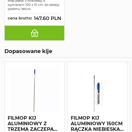
MIKROFAZA
Mop płaski z mikrofazy, o
wymiarach 100 x 10 cm, do stelaży
100X10CM
systemu Velcro
147.60 PLN
cena brutto:
Dopasowane kije
FILMOP KIJ
FILMOP KIJ
ALUMINIOWY Z
ALUMINIOWY 150CM
TRZEMA ZACZEPAMI
RĄCZKA NIEBIESKA