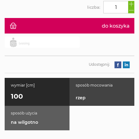
liczba:
do koszyka
Udostępnij:
wymiar [cm]
sposób mocowania
100
rzep
sposób użycia
na wilgotno