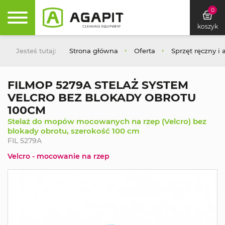
0
koszyk
Jesteś tutaj:
Strona główna
Oferta
Sprzęt ręczny i 
FILMOP 5279A STELAŻ SYSTEM
VELCRO BEZ BLOKADY OBROTU
100CM
Stelaż do mopów mocowanych na rzep (Velcro) bez
blokady obrotu, szerokość 100 cm
FIL 5279A
Velcro - mocowanie na rzep