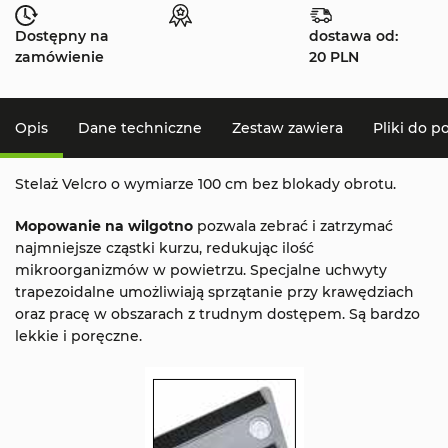
Dostępny na
dostawa od:
zamówienie
20 PLN
Opis
Dane techniczne
Zestaw zawiera
Pliki do p
Stelaż Velcro o wymiarze 100 cm bez blokady obrotu.
Mopowanie na wilgotno
pozwala zebrać i zatrzymać
najmniejsze cząstki kurzu, redukując ilość
mikroorganizmów w powietrzu. Specjalne uchwyty
trapezoidalne umożliwiają sprzątanie przy krawędziach
oraz pracę w obszarach z trudnym dostępem. Są bardzo
lekkie i poręczne.