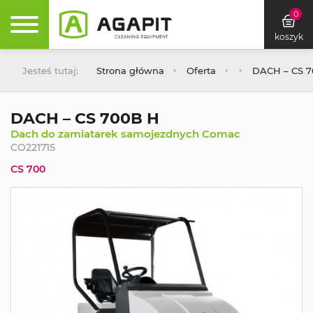
0
koszyk
Jesteś tutaj:
Strona główna
Oferta
DACH – CS 
DACH – CS 700B H
Dach do zamiatarek samojezdnych Comac
CO221715
CS 700