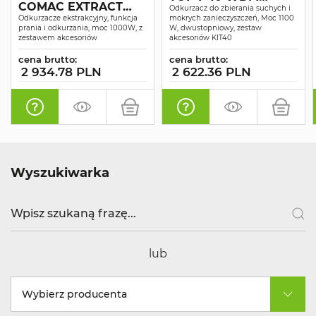
COMAC EXTRACT
SUCHO-MOKRO
Odkurzacz do zbierania suchych i
P25 SUCHO-MOKRO
Odkurzacze ekstrakcyjny, funkcja
mokrych zanieczyszczeń, Moc 1100
prania i odkurzania, moc 1000W, z
W, dwustopniowy, zestaw
zestawem akcesoriów
akcesoriów KIT40
cena brutto:
cena brutto:
2 934.78 PLN
2 622.36 PLN
Wyszukiwarka
lub
Wybierz producenta