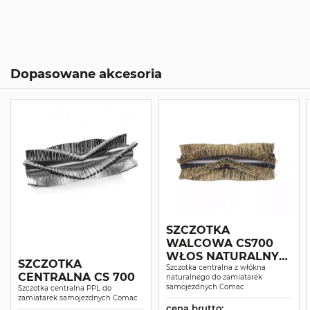
Dopasowane akcesoria
SZCZOTKA
WALCOWA CS700
WŁOS NATURALNY
SZCZOTKA
TAMPIC
Szczotka centralna z włókna
CENTRALNA CS 700
naturalnego do zamiatarek
samojezdnych Comac
Szczotka centralna PPL do
zamiatarek samojezdnych Comac
cena brutto: