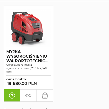
MYJKA
WYSOKOCIŚNIENIO
WA PORTOTECNICA
GALAX-H4 D2017P4T
Gorącowodna myjka
wysokociśnieniowa, 200 bar, 1400
rpm
cena brutto:
19 680.00 PLN