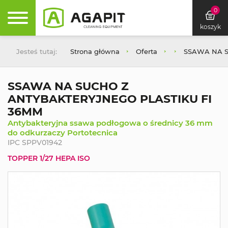
0
koszyk
Jesteś tutaj:
Strona główna
Oferta
SSAWA NA S
SSAWA NA SUCHO Z
ANTYBAKTERYJNEGO PLASTIKU FI
36MM
Antybakteryjna ssawa podłogowa o średnicy 36 mm
do odkurzaczy Portotecnica
IPC SPPV01942
TOPPER 1/27 HEPA ISO