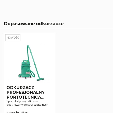
Dopasowane odkurzacze
NOWOŚĆ
ODKURZACZ
PROFESJONALNY
PORTOTECNICA
TOPPER 1/27 HEPA
Specjalistyczny odkurzacz
dedykowany do stref szpitalnych
ISO5
cena brutto: