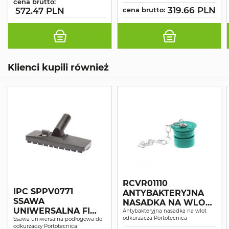
cena brutto:
319.66 PLN
572.47 PLN
cena brutto:
Klienci kupili również
RCVR01110
IPC SPPV0771
ANTYBAKTERYJNA
SSAWA
NASADKA NA WLOT
UNIWERSALNA FI
ISO5
Antybakteryjna nasadka na wlot
odkurzacza Portotecnica
36MM 1_27 ISO5
Ssawa uniwersalna podłogowa do
odkurzaczy Portotecnica