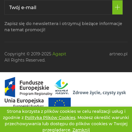
Zapisz się do newslettera i otrzymuj bieżące informacje
na temat promocji!
Copyright © 2019-2025
Agapit
artneo.pl
All Rights Reserved.
Strona korzysta z plików cookies w celu realizacji usług i
zgodnie z
Polityką Plików Cookies
. Możesz określić warunki
przechowywania lub dostępu do plików cookies w Twojej
przeglądarce.
Zamknij
CZATUJ
OFERTA
TWOJE KONTO