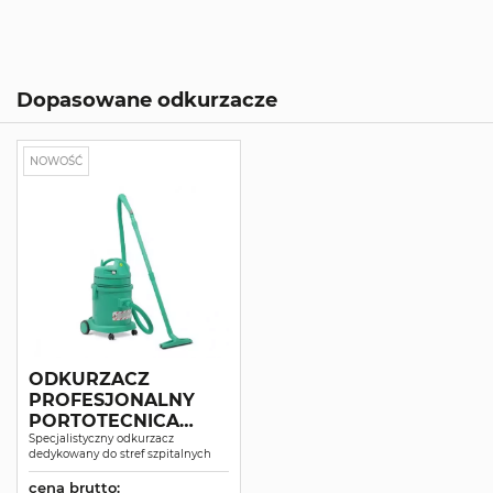
Dopasowane odkurzacze
NOWOŚĆ
ODKURZACZ
PROFESJONALNY
PORTOTECNICA
TOPPER 1/27 HEPA
Specjalistyczny odkurzacz
dedykowany do stref szpitalnych
ISO5
cena brutto: