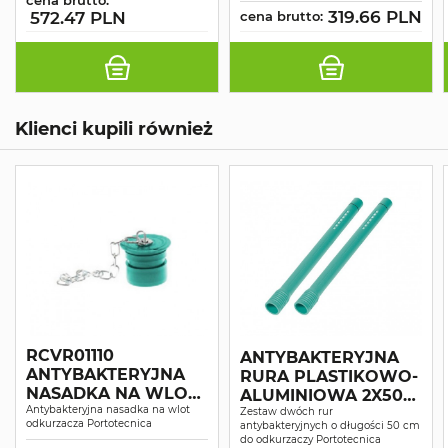
cena brutto:
319.66 PLN
572.47 PLN
cena brutto:
Klienci kupili również
RCVR01110
ANTYBAKTERYJNA
ANTYBAKTERYJNA
RURA PLASTIKOWO-
NASADKA NA WLOT
ALUMINIOWA 2X50
ISO5
Antybakteryjna nasadka na wlot
CM FI 36MM
Zestaw dwóch rur
odkurzacza Portotecnica
antybakteryjnych o długości 50 cm
do odkurzaczy Portotecnica