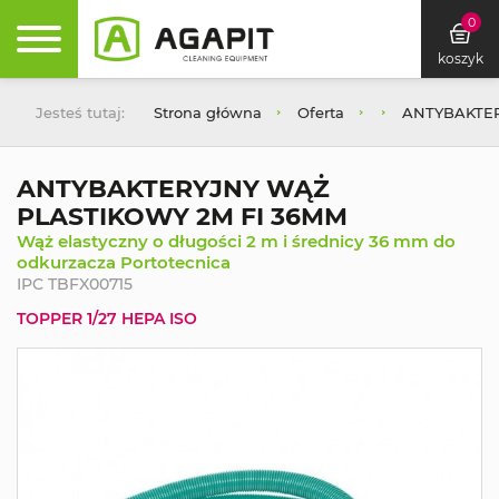
0
koszyk
Jesteś tutaj:
Strona główna
Oferta
ANTYBAKTER
ANTYBAKTERYJNY WĄŻ
PLASTIKOWY 2M FI 36MM
Wąż elastyczny o długości 2 m i średnicy 36 mm do
odkurzacza Portotecnica
IPC TBFX00715
TOPPER 1/27 HEPA ISO