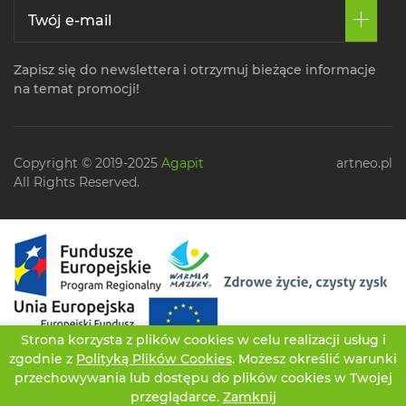
Zapisz się do newslettera i otrzymuj bieżące informacje
na temat promocji!
Copyright © 2019-2025
Agapit
artneo.pl
All Rights Reserved.
Strona korzysta z plików cookies w celu realizacji usług i
zgodnie z
Polityką Plików Cookies
. Możesz określić warunki
przechowywania lub dostępu do plików cookies w Twojej
przeglądarce.
Zamknij
CZATUJ
OFERTA
TWOJE KONTO