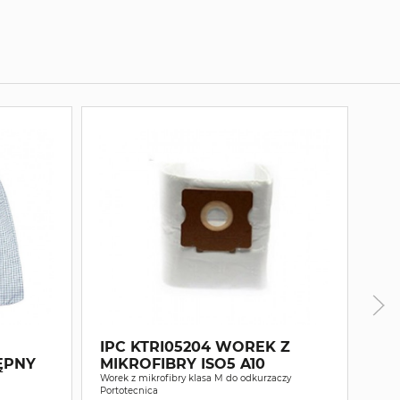
IPC KTRI05204 WOREK Z
IP
ĘPNY
MIKROFIBRY ISO5 A10
H1
Worek z mikrofibry klasa M do odkurzaczy
Portotecnica
Filtr