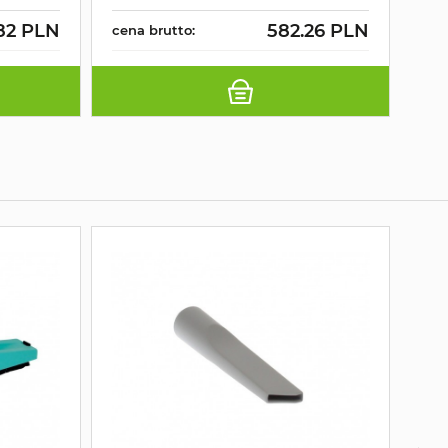
82 PLN
582.26 PLN
cena brutto:
cen