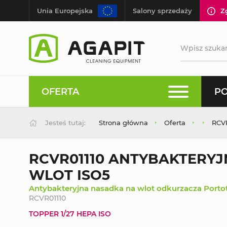
Unia Europejska
Salony sprzedaży
Z
OFERTA
PO
Jesteś tutaj:
Strona główna
Oferta
RCV
RCVR01110 ANTYBAKTERY
WLOT ISO5
Antybakteryjna nasadka na wlot odkurzacza Porto
RCVR01110
TOPPER 1/27 HEPA ISO