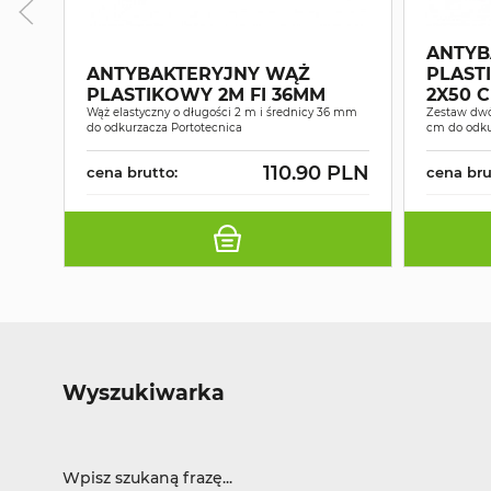
ANTYB
ANTYBAKTERYJNY WĄŻ
PLAST
PLASTIKOWY 2M FI 36MM
2X50 C
Wąż elastyczny o długości 2 m i średnicy 36 mm
Zestaw dwó
do odkurzacza Portotecnica
cm do odku
110.90 PLN
cena brutto:
cena bru
Wyszukiwarka