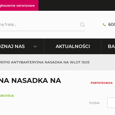
głoszenie serwisowe
600
AKTUALNOŚCI
ZNAJ NAS
BA
R01110 ANTYBAKTERYJNA NASADKA NA WLOT ISO5
JNA NASADKA NA
tecnica
liczba: