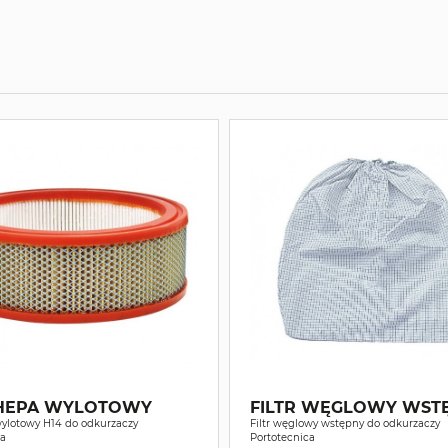
 HEPA WYLOTOWY
FILTR WĘGLOWY WST
wylotowy H14 do odkurzaczy
Filtr węglowy wstępny do odkurzaczy
ca
Portotecnica