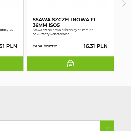
AN
SSAWA SZCZELINOWA FI
PL
36MM ISO5
PR
dnicy 36
Ssawa szczelinowa o średnicy 36 mm do
36
Antyb
odkurzaczy Portotecnica
powi
.51 PLN
16.31 PLN
cena brutto:
cen
a