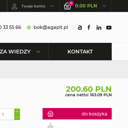
0
0.00 PLN
Twoje konto
 33 55 66
bok@agapit.pl
KONTAKT
ZA WIEDZY
200.60 PLN
cena netto: 163.09 PLN
do koszyka