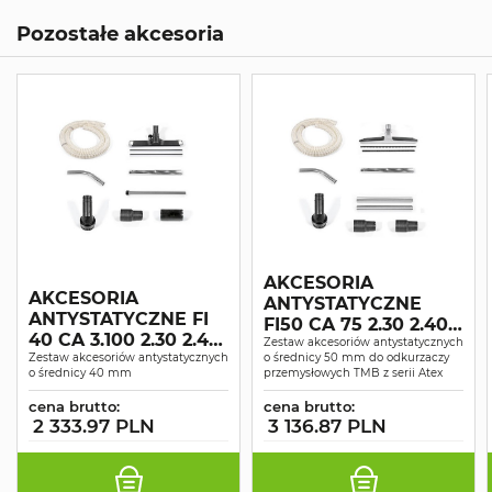
Pozostałe akcesoria
AKCESORIA
AKCESORIA
ANTYSTATYCZNE
ANTYSTATYCZNE FI
FI50 CA 75 2.30 2.40
40 CA 3.100 2.30 2.40
3.40 2.60 3.60 3.100
Zestaw akcesoriów antystatycznych
3.40 2.60 3.60 30ON
Zestaw akcesoriów antystatycznych
o średnicy 50 mm do odkurzaczy
30ON 40ON
o średnicy 40 mm
przemysłowych TMB z serii Atex
40ON 75 60
cena brutto:
cena brutto:
2 333.97 PLN
3 136.87 PLN