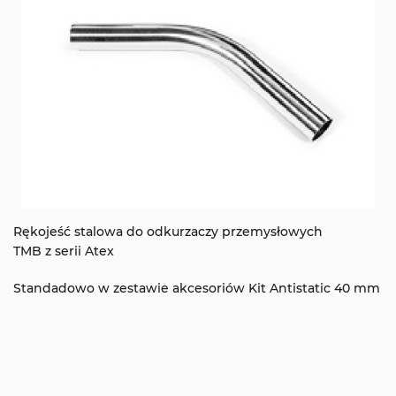
Rękojeść stalowa do odkurzaczy przemysłowych
TMB z serii Atex
Standadowo w zestawie akcesoriów Kit Antistatic 40 mm