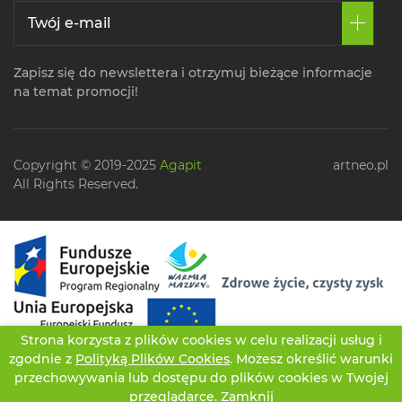
Zapisz się do newslettera i otrzymuj bieżące informacje
na temat promocji!
Copyright © 2019-2025
Agapit
artneo.pl
All Rights Reserved.
Strona korzysta z plików cookies w celu realizacji usług i
zgodnie z
Polityką Plików Cookies
. Możesz określić warunki
przechowywania lub dostępu do plików cookies w Twojej
przeglądarce.
Zamknij
CZATUJ
OFERTA
TWOJE KONTO