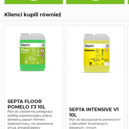
Klienci kupili również
SEPTA FLOOR
POMELO F3 10L
SEPTA INTENSIVE V1
Płyn do codziennej pielęgnacji
10L
podłóg, pozostawiający piękny
delikatny zapach Pomelo.
Płyn do doczyszczania powierzchni
Szybkoschnący, nie pozostawia
z zabrudzeń tłuszczowych,
smug, antypoślizgowy
olejowych i innych