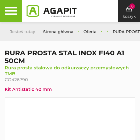
0
koszyk
Jesteś tutaj:
Strona główna
Oferta
RURA PROSTA
RURA PROSTA STAL INOX FI40 A1
50CM
Rura prosta stalowa do odkurzaczy przemysłowych
TMB
CO426790
Kit Antistatic 40 mm