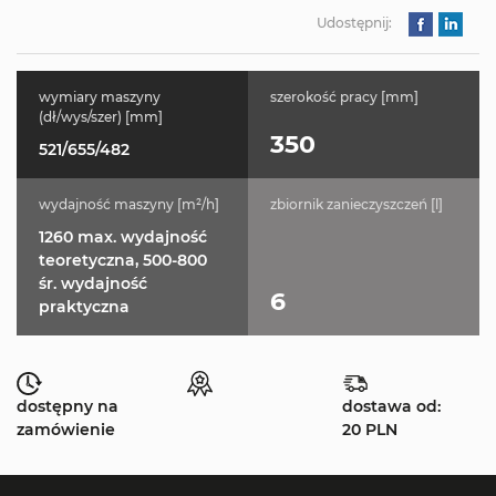
Udostępnij:
wymiary maszyny
szerokość pracy [mm]
(dł/wys/szer) [mm]
350
521/655/482
wydajność maszyny [m²/h]
zbiornik zanieczyszczeń [l]
1260 max. wydajność
teoretyczna, 500-800
śr. wydajność
6
praktyczna
dostępny na
dostawa od:
zamówienie
20 PLN