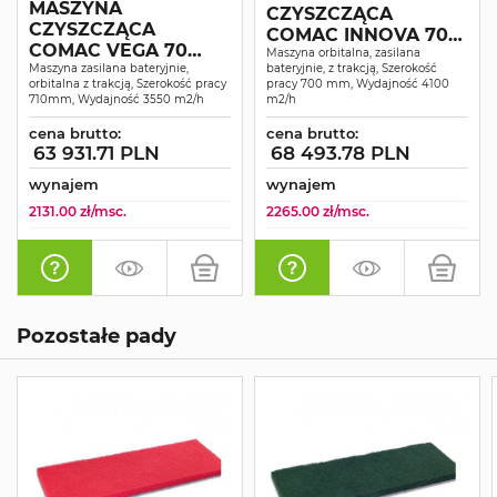
MASZYNA
CZYSZCZĄCA
CZYSZCZĄCA
COMAC INNOVA 70
COMAC VEGA 70
BTO ORBITAL
Maszyna orbitalna, zasilana
BTO
Maszyna zasilana bateryjnie,
bateryjnie, z trakcją, Szerokość
orbitalna z trakcją, Szerokość pracy
pracy 700 mm, Wydajność 4100
710mm, Wydajność 3550 m2/h
m2/h
cena brutto:
cena brutto:
63 931.71 PLN
68 493.78 PLN
wynajem
wynajem
2131.00 zł/msc.
2265.00 zł/msc.
Pozostałe pady