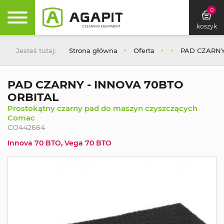
0
koszyk
Jesteś tutaj:
Strona główna
Oferta
PAD CZARNY
PAD CZARNY - INNOVA 70BTO
ORBITAL
Prostokątny czarny pad do maszyn czyszczących
Comac
CO442664
Innova 70 BTO, Vega 70 BTO