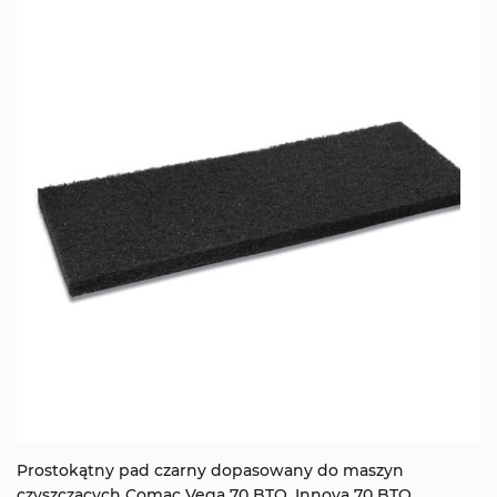
Prostokątny pad czarny dopasowany do maszyn
czyszczących Comac Vega 70 BTO, Innova 70 BTO