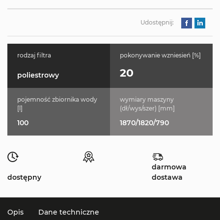
Udostępnij:
rodzaj filtra
pokonywanie wzniesień [%]
20
poliestrowy
pojemność zbiornika wody
wymiary maszyny
[l]
(dł/wys/szer) [mm]
100
1870/1820/790
darmowa
dostępny
dostawa
Opis
Dane techniczne