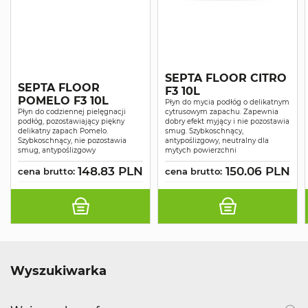
SEPTA FLOOR CITRO
SEPTA FLOOR
F3 10L
POMELO F3 10L
Płyn do mycia podłóg o delikatnym
Płyn do codziennej pielęgnacji
cytrusowym zapachu. Zapewnia
podłóg, pozostawiający piękny
dobry efekt myjący i nie pozostawia
delikatny zapach Pomelo.
smug. Szybkoschnący,
Szybkoschnący, nie pozostawia
antypoślizgowy, neutralny dla
smug, antypoślizgowy
mytych powierzchni
148.83 PLN
150.06 PLN
cena brutto:
cena brutto:
Wyszukiwarka