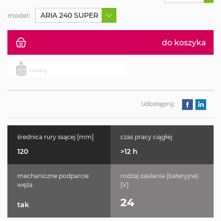
ARIA 240 SUPER
model:
do koszyka
Udostępnij:
średnica rury ssącej [mm]
czas pracy ciągłej
120
>12 h
mechaniczne podparcie
rodzaj zasilania (bateryjne)
węża
[V]
24
tak