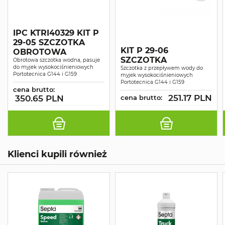
IPC KTRI40329 KIT P
29-05 SZCZOTKA
KIT P 29-06
OBROTOWA
SZCZOTKA
Obrotowa szczotka wodna, pasuje
do myjek wysokociśnieniowych
Szczotka z przepływem wody do
Portotecnica G144 i G159
myjek wysokociśnieniowych
Portotecnica G144 i G159
cena brutto:
251.17 PLN
350.65 PLN
cena brutto:
Klienci kupili również