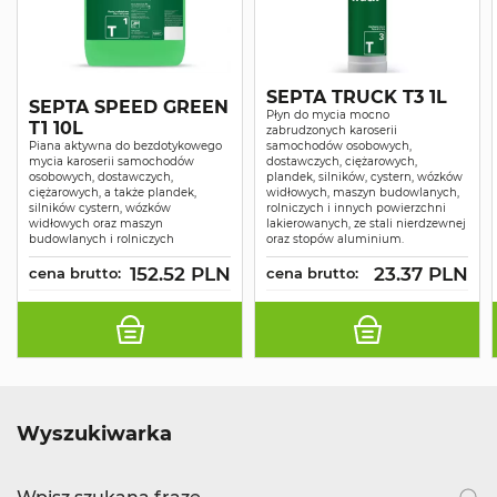
SEPTA TRUCK T3 1L
SEPTA SPEED GREEN
Płyn do mycia mocno
T1 10L
zabrudzonych karoserii
Piana aktywna do bezdotykowego
samochodów osobowych,
mycia karoserii samochodów
dostawczych, ciężarowych,
osobowych, dostawczych,
plandek, silników, cystern, wózków
ciężarowych, a także plandek,
widłowych, maszyn budowlanych,
silników cystern, wózków
rolniczych i innych powierzchni
widłowych oraz maszyn
lakierowanych, ze stali nierdzewnej
budowlanych i rolniczych
oraz stopów aluminium.
152.52 PLN
23.37 PLN
cena brutto:
cena brutto:
Wyszukiwarka