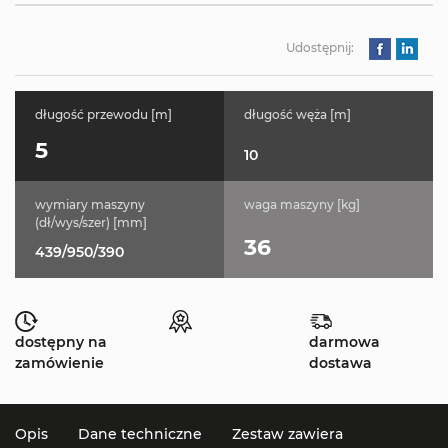
Udostępnij:
długość przewodu [m]
długość węża [m]
5
10
wymiary maszyny
waga maszyny [kg]
(dł/wys/szer) [mm]
36
439/950/390
dostępny na
darmowa
zamówienie
dostawa
Opis
Dane techniczne
Zestaw zawiera