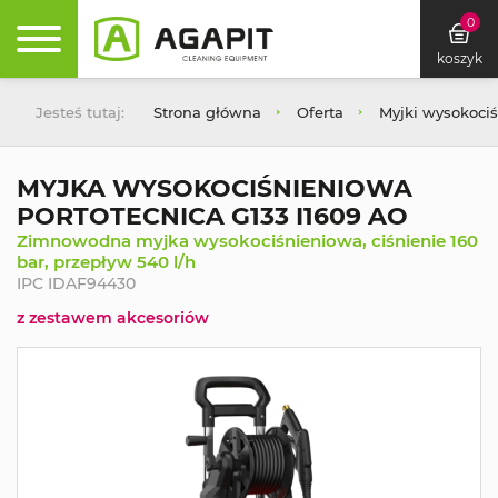
0
koszyk
Jesteś tutaj:
Strona główna
Oferta
Myjki wysokoci
MYJKA WYSOKOCIŚNIENIOWA
PORTOTECNICA G133 I1609 AO
Zimnowodna myjka wysokociśnieniowa, ciśnienie 160
bar, przepływ 540 l/h
IPC IDAF94430
z zestawem akcesoriów