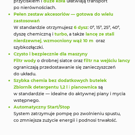
przyciskiem i
duże koła
ułatwiają transport
po nierównościach.
Pełen zestaw akcesoriów — gotowa do wielu
zastosowań
W standardzie otrzymujesz
6 dysz
: 0°, 15°, 25°, 40°,
dyszę chemiczną i
turbo
, a także
lancę ze stali
nierdzewnej
,
wzmocniony wąż 10 m
oraz
szybkozłączki.
Czysto i bezpiecznie dla maszyny
Filtr wody
o drobnej siatce oraz
filtr na wejściu lancy
ograniczają przedostawanie się zanieczyszczeń
do układu.
Szybka chemia bez dodatkowych butelek
Zbiornik detergentu 1,2 l
i
pianownica
są
w standardzie — idealne do aktywnej piany i mycia
wstępnego.
Automatyczny Start/Stop
System zatrzymuje pompę po zwolnieniu spustu,
co zmniejsza zużycie energii i podnosi trwałość.