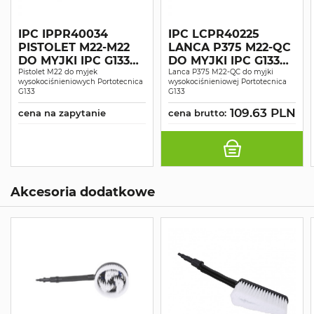
IPC IPPR40034
IPC LCPR40225
PISTOLET M22-M22
LANCA P375 M22-QC
DO MYJKI IPC G133
DO MYJKI IPC G133
I1609 AO
Pistolet M22 do myjek
I1609 AO
Lanca P375 M22-QC do myjki
wysokociśnieniowych Portotecnica
wysokociśnieniowej Portotecnica
G133
G133
109.63 PLN
cena na zapytanie
cena brutto:
Akcesoria dodatkowe