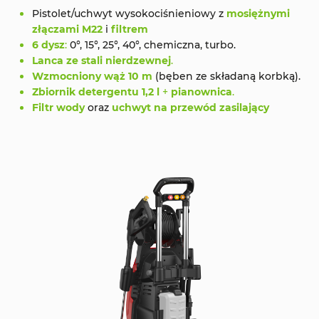
Pistolet/uchwyt wysokociśnieniowy z
mosiężnymi
złączami M22
i
filtrem
6 dysz
:
0°, 15°, 25°, 40°, chemiczna, turbo.
Lanca ze stali nierdzewnej
.
Wzmocniony wąż 10 m
(bęben ze składaną korbką).
Zbiornik detergentu 1,2 l
+
pianownica
.
Filtr wody
oraz
uchwyt na przewód zasilający