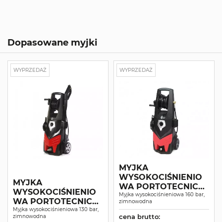
Dopasowane myjki
WYPRZEDAŻ
WYPRZEDAŻ
MYJKA
WYSOKOCIŚNIENIO
MYJKA
WA PORTOTECNICA
WYSOKOCIŚNIENIO
G159-CP
Myjka wysokociśnieniowa 160 bar,
WA PORTOTECNICA
zimnowodna
G144-CP
Myjka wysokociśnieniowa 130 bar,
cena brutto:
zimnowodna