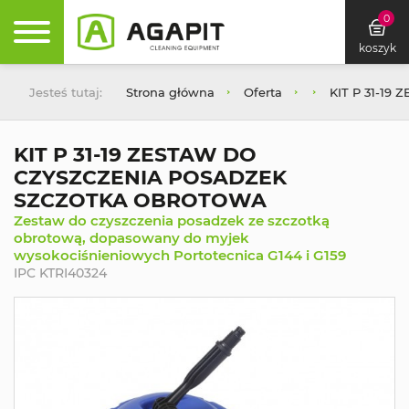
0
koszyk
Jesteś tutaj:
Strona główna
Oferta
KIT P 31-1
KIT P 31-19 ZESTAW DO
CZYSZCZENIA POSADZEK
SZCZOTKA OBROTOWA
Zestaw do czyszczenia posadzek ze szczotką
obrotową, dopasowany do myjek
wysokociśnieniowych Portotecnica G144 i G159
IPC KTRI40324