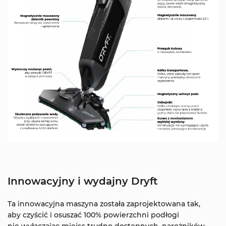
Innowacyjny i wydajny Dryft
Ta innowacyjna maszyna została zaprojektowana tak,
aby czyścić i osuszać 100% powierzchni podłogi
nie wyłączając miejsc trudno dostępnych, narożników