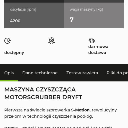
oscylacja [rpm]
waga maszyny [kg]
7
4200
darmowa
dostępny
dostawa
Opis
Dane techniczne
Zestaw zawiera
Pliki do p
MASZYNA CZYSZCZĄCA
MOTORSCRUBBER DRYFT
Pierwsza na świecie szorowarka
S-Motion
, rewolucyjny
przełom w technologii czyszczenia podłóg.