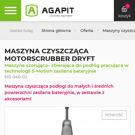
0
koszyk
Jesteś tutaj:
Strona główna
Oferta
Maszyny czyszc
MASZYNA CZYSZCZĄCA
MOTORSCRUBBER DRYFT
Maszyna szorująco- zbierająca do podłóg pracująca w
technologii S-Motion zasilana bateryjnie
MS 040-02
Maszyna czyszcząca podłogi do małych i średnich
powierzchni zasilana bateryjnie, w zestawie z
akcesoriami
NOWOŚĆ