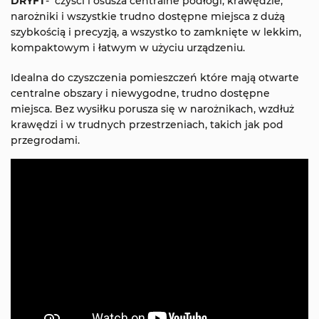
DRYFT
- czyści i osusza centralne podłogi, krawędzie,
narożniki i wszystkie trudno dostępne miejsca z dużą
szybkością i precyzją, a wszystko to zamknięte w lekkim,
kompaktowym i łatwym w użyciu urządzeniu.
Idealna do czyszczenia pomieszczeń które mają otwarte
centralne obszary i niewygodne, trudno dostępne
miejsca. Bez wysiłku porusza się w narożnikach, wzdłuż
krawędzi i w trudnych przestrzeniach, takich jak pod
przegrodami.