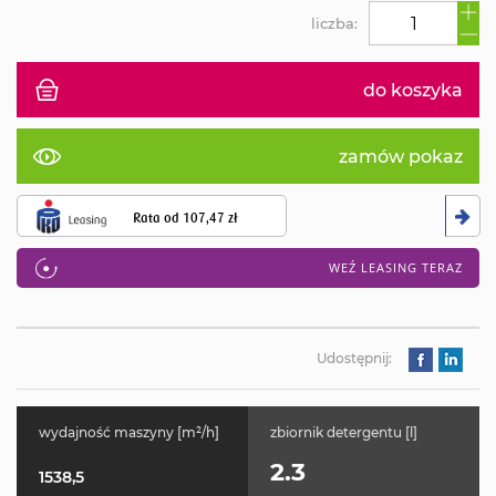
liczba:
do koszyka
zamów pokaz
Rata od
107,47 zł
WEŹ LEASING TERAZ
Udostępnij:
wydajność maszyny [m²/h]
zbiornik detergentu [l]
2.3
1538,5