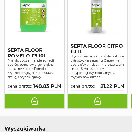
SEPTA FLOOR CITRO
SEPTA FLOOR
F3 1L
POMELO F3 10L
Płyn do mycia podłóg o delikatnym
Płyn do codziennej pielęgnacji
cytrusowym zapachu. Zapewnia
podłóg, pozostawiający piękny
dobry efekt myjący i nie pozostawia
delikatny zapach Pomelo.
smug. Szybkoschnący,
Szybkoschnący, nie pozostawia
antypoślizgowy, neutralny dla
smug, antypoślizgowy
mytych powierzchni
148.83 PLN
21.22 PLN
cena brutto:
cena brutto:
Wyszukiwarka