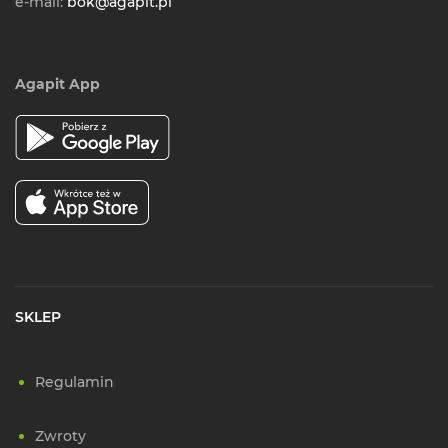
e-mail:
bok@agapit.pl
Agapit App
SKLEP
Regulamin
Zwroty