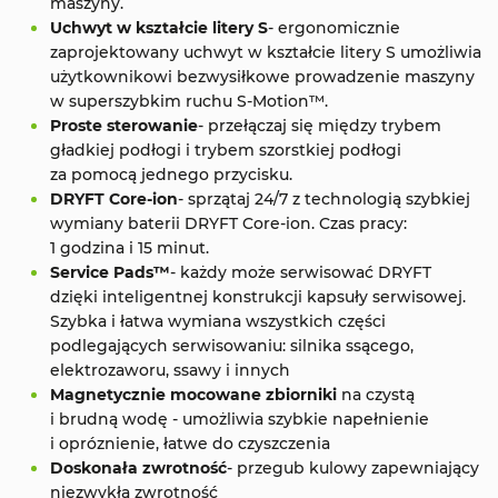
maszyny.
Uchwyt w kształcie litery S
- ergonomicznie
zaprojektowany uchwyt w kształcie litery S umożliwia
użytkownikowi bezwysiłkowe prowadzenie maszyny
w superszybkim ruchu S-Motion™.
Proste sterowanie
- przełączaj się między trybem
gładkiej podłogi i trybem szorstkiej podłogi
za pomocą jednego przycisku.
DRYFT Core-ion
- sprzątaj 24/7 z technologią szybkiej
wymiany baterii DRYFT Core-ion. Czas pracy:
1 godzina i 15 minut.
Service Pads™
- każdy może serwisować DRYFT
dzięki inteligentnej konstrukcji kapsuły serwisowej.
Szybka i łatwa wymiana wszystkich części
podlegających serwisowaniu: silnika ssącego,
elektrozaworu, ssawy i innych
Magnetycznie mocowane zbiorniki
na czystą
i brudną wodę - umożliwia szybkie napełnienie
i opróznienie, łatwe do czyszczenia
Doskonała zwrotność
- przegub kulowy zapewniający
niezwykłą zwrotność