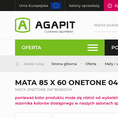
Unia Europejska
Salony sprzedaży
Z
OFERTA
PO
Jesteś tutaj:
Strona główna
Oferta
Maty i 
MATA 85 X 60 ONETONE 0
MATA ONETONE 047 85X60CM
ponieważ kolor produktu może się różnić od wyświe
wzornika kolorów dostępnego w naszych salonach sp