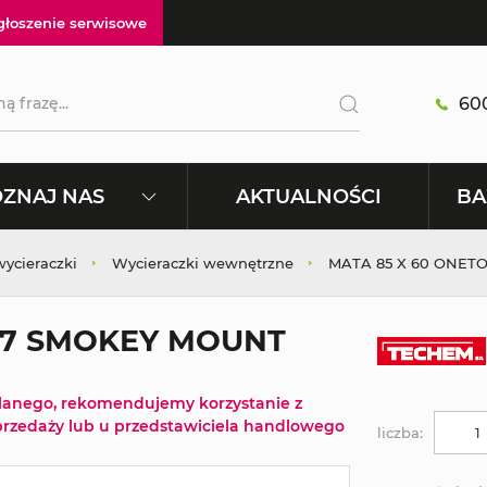
głoszenie serwisowe
600
AKTUALNOŚCI
ZNAJ NAS
BA
wycieraczki
Wycieraczki wewnętrzne
MATA 85 X 60 ONET
47 SMOKEY MOUNT
tlanego, rekomendujemy korzystanie z
rzedaży lub u przedstawiciela handlowego
liczba: