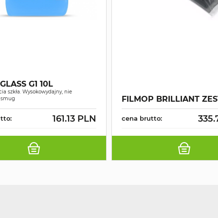
GLASS G1 10L
ia szkła. Wysokowydajny, nie
FILMOP BRILLIANT ZE
a smug
161.13 PLN
335.
tto:
cena brutto: