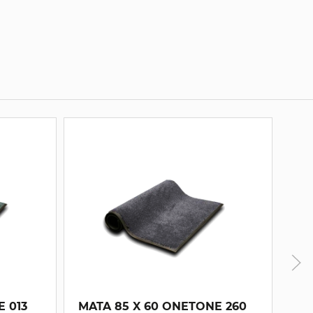
13
MATA 85 X 60 ONETONE 260
MAT