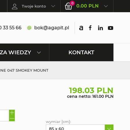
0
0.00 PLN
Twoje konto
 33 55 66
bok@agapit.pl
KONTAKT
ZA WIEDZY
ONE 047 SMOKEY MOUNT
198.03 PLN
cena netto: 161.00 PLN
wymiar [cm]:
85 x 60