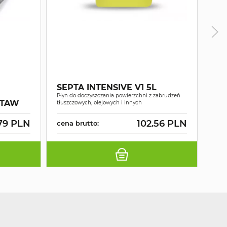
SE
Płyn 
SEPTA INTENSIVE V1 5L
pozos
Płyn do doczyszczania powierzchni z zabrudzeń
Szyb
STAW
tłuszczowych, olejowych i innych
anty
79 PLN
102.56 PLN
cena brutto:
cen