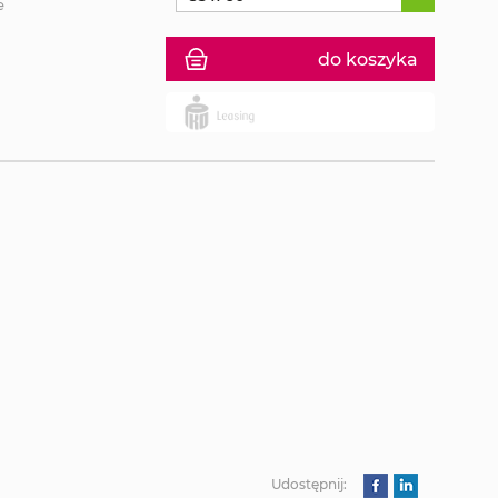
e
do koszyka
Udostępnij: