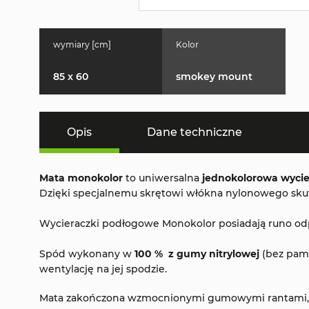
wymiary [cm]
Kolor
85 x 60
smokey mount
Opis
Dane techniczne
Mata monokolor
to uniwersalna
jednokolorowa wycie
Dzięki specjalnemu skrętowi włókna nylonowego skutec
Wycieraczki podłogowe Monokolor posiadają runo odpor
Spód wykonany w
100 % z gumy nitrylowej
(bez pami
wentylację na jej spodzie.
Mata zakończona wzmocnionymi gumowymi rantami, kt