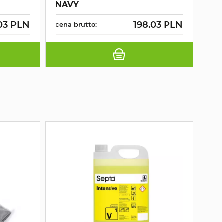
NAVY
SC
03 PLN
198.03 PLN
cena brutto:
cen