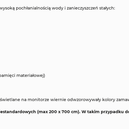
wysoką pochłanialnością wody i zanieczyszczeń stałych:
pamięci materiałowej)
 wyświetlane na monitorze wiernie odwzorowywały kolory zama
iestandardowych (max 200 x 700 cm). W takim przypadku do 