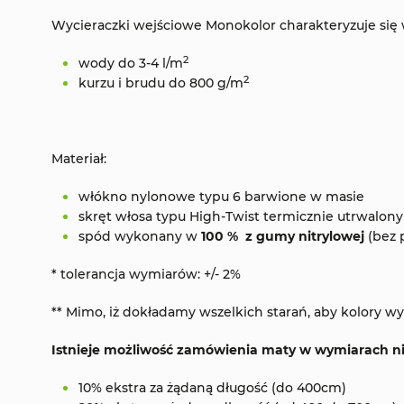
Wycieraczki wejściowe Monokolor charakteryzuje się 
2
wody do 3-4 l/m
2
kurzu i brudu do 800 g/m
Materiał:
włókno nylonowe typu 6 barwione w masie
skręt włosa typu High-Twist termicznie utrwalony
spód wykonany w
100 % z gumy nitrylowej
(bez 
* tolerancja wymiarów: +/- 2%
** Mimo, iż dokładamy wszelkich starań, aby kolory
Istnieje możliwość zamówienia maty w wymiarach n
10% ekstra za żądaną długość (do 400cm)