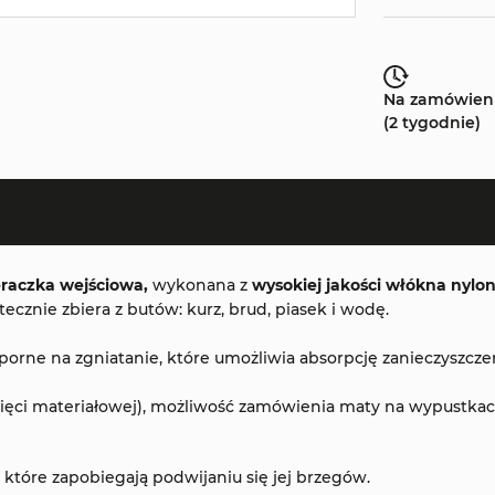
Na zamówien
(2 tygodnie)
raczka wejściowa,
wykonana z
wysokiej jakości włókna nyl
znie zbiera z butów: kurz, brud, piasek i wodę.
ne na zgniatanie, które umożliwia absorpcję zanieczyszczeń 
ęci materiałowej), możliwość zamówienia maty na wypustkach 
óre zapobiegają podwijaniu się jej brzegów.