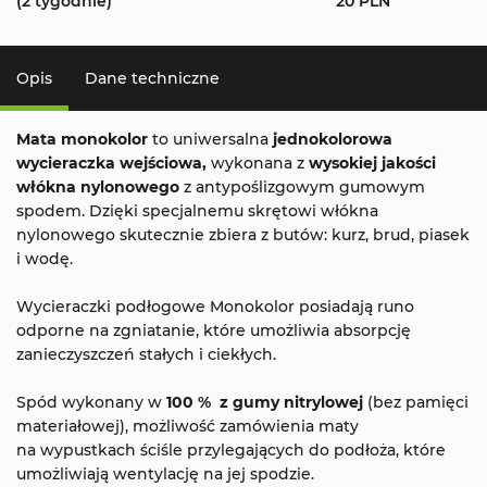
(2 tygodnie)
20 PLN
Opis
Dane techniczne
Mata monokolor
to uniwersalna
jednokolorowa
wycieraczka wejściowa,
wykonana z
wysokiej jakości
włókna nylonowego
z antypoślizgowym gumowym
spodem. Dzięki specjalnemu skrętowi włókna
nylonowego skutecznie zbiera z butów: kurz, brud, piasek
i wodę.
Wycieraczki podłogowe Monokolor posiadają runo
odporne na zgniatanie, które umożliwia absorpcję
zanieczyszczeń stałych i ciekłych.
Spód wykonany w
100 % z gumy nitrylowej
(bez pamięci
materiałowej), możliwość zamówienia maty
na wypustkach ściśle przylegających do podłoża, które
umożliwiają wentylację na jej spodzie.