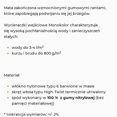
Mata zakończona wzmocnionymi gumowymi rantami,
które zapobiegają podwijaniu się jej brzegów.
Wycieraczki wejściowe Monokolor charakteryzuje
się wysoką pochłanialnością wody i zanieczyszczeń
stałych:
2
wody do 3-4 l/m
2
kurzu i brudu do 800 g/m
Materiał:
włókno nylonowe typu 6 barwione w masie
skręt włosa typu High-Twist termicznie utrwalony
spód wykonany w
100 % z gumy nitrylowej
(bez
pamięci materiałowej)
* tolerancja wymiarów: +/- 2%