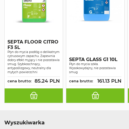
SEPTA FLOOR CITRO
F3 5L
Płyn do mycia podłóg o delikatnym
cytrusowym zapachu. Zapewnia
SEPTA GLASS G1 10L
dobry efekt myjący i nie pozostawia
smug. Szybkoschnący,
Płyn do mycia szkła.
antypoślizgowy, neutralny dla
Wysokowydajny, nie pozostawia
mytych powierzchni
smug
85.24 PLN
161.13 PLN
cena brutto:
cena brutto:
Wyszukiwarka