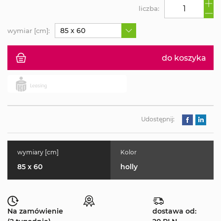
liczba:
85 x 60
wymiar [cm]:
do koszyka
Udostępnij:
wymiary [cm]
Kolor
85 x 60
holly
Na zamówienie
dostawa od: