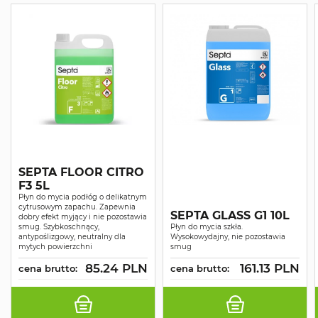
SEPTA FLOOR CITRO
F3 5L
Płyn do mycia podłóg o delikatnym
cytrusowym zapachu. Zapewnia
SEPTA GLASS G1 10L
dobry efekt myjący i nie pozostawia
smug. Szybkoschnący,
Płyn do mycia szkła.
antypoślizgowy, neutralny dla
Wysokowydajny, nie pozostawia
mytych powierzchni
smug
85.24 PLN
161.13 PLN
cena brutto:
cena brutto: