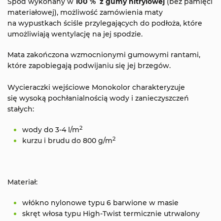
Spód wykonany w
100 % z gumy nitrylowej
(bez pamięci
materiałowej), możliwość zamówienia maty
na wypustkach ściśle przylegających do podłoża, które
umożliwiają wentylację na jej spodzie.
Mata zakończona wzmocnionymi gumowymi rantami,
które zapobiegają podwijaniu się jej brzegów.
Wycieraczki wejściowe Monokolor charakteryzuje
się wysoką pochłanialnością wody i zanieczyszczeń
stałych:
2
wody do 3-4 l/m
2
kurzu i brudu do 800 g/m
Materiał:
włókno nylonowe typu 6 barwione w masie
skręt włosa typu High-Twist termicznie utrwalony