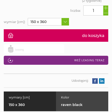
(2 tygodnie)
liczba:
150 x 360
wymiar [cm]:
do koszyka
WEŹ LEASING TERAZ
Udostępnij:
wymiary [cm]
Kolor
150 x 360
raven black