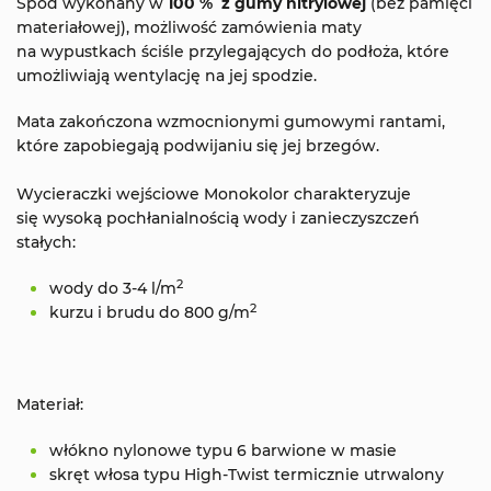
Spód wykonany w
100 % z gumy nitrylowej
(bez pamięci
materiałowej), możliwość zamówienia maty
na wypustkach ściśle przylegających do podłoża, które
umożliwiają wentylację na jej spodzie.
Mata zakończona wzmocnionymi gumowymi rantami,
które zapobiegają podwijaniu się jej brzegów.
Wycieraczki wejściowe Monokolor charakteryzuje
się wysoką pochłanialnością wody i zanieczyszczeń
stałych:
2
wody do 3-4 l/m
2
kurzu i brudu do 800 g/m
Materiał:
włókno nylonowe typu 6 barwione w masie
skręt włosa typu High-Twist termicznie utrwalony