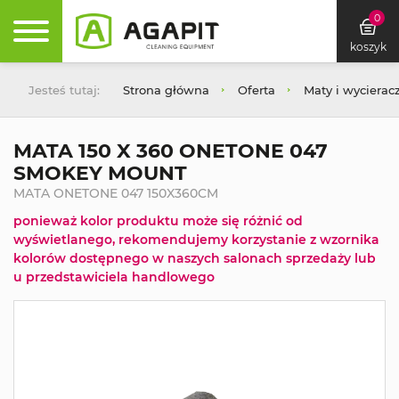
0
koszyk
Jesteś tutaj:
Strona główna
Oferta
Maty i wycierac
MATA 150 X 360 ONETONE 047
SMOKEY MOUNT
MATA ONETONE 047 150X360CM
ponieważ kolor produktu może się różnić od
wyświetlanego, rekomendujemy korzystanie z wzornika
kolorów dostępnego w naszych salonach sprzedaży lub
u przedstawiciela handlowego