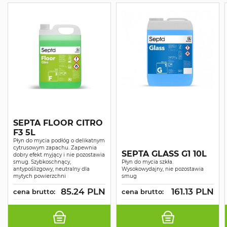
SEPTA FLOOR CITRO
F3 5L
Płyn do mycia podłóg o delikatnym
cytrusowym zapachu. Zapewnia
SEPTA GLASS G1 10L
dobry efekt myjący i nie pozostawia
smug. Szybkoschnący,
Płyn do mycia szkła.
antypoślizgowy, neutralny dla
Wysokowydajny, nie pozostawia
mytych powierzchni
smug
85.24 PLN
161.13 PLN
cena brutto:
cena brutto: