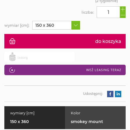
(2 tygodnie)
liczba:
150 x 360
wymiar [cm]:
do koszyka
WEŹ LEASING TERAZ
Udostępnij:
wymiary [cm]
Kolor
150 x 360
smokey mount