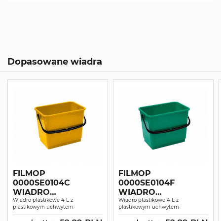
Dopasowane wiadra
FILMOP
FILMOP
0000SE0104C
0000SE0104F
WIADRO
WIADRO
PLASTIKOWE 4L Z
Wiadro plastikowe 4 L z
PLASTIKOWE 4L Z
Wiadro plastikowe 4 L z
plastikowym uchwytem
plastikowym uchwytem
RĄCZKĄ ŻÓŁTE
RĄCZKĄ ZIELONE