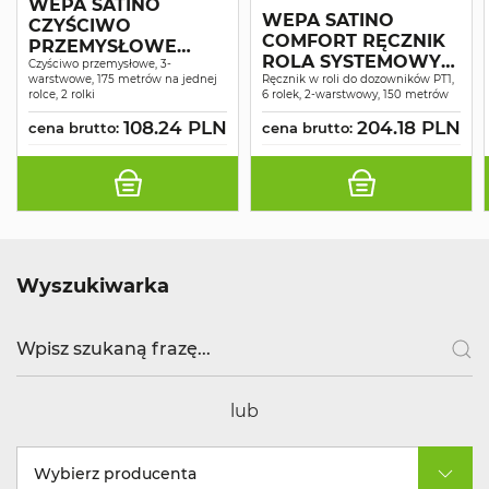
WEPA SATINO
WEPA SATINO
CZYŚCIWO
COMFORT RĘCZNIK
PRZEMYSŁOWE
ROLA SYSTEMOWY
COMFORT
Czyściwo przemysłowe, 3-
warstwowe, 175 metrów na jednej
MAKULATURA
Ręcznik w roli do dozowników PT1,
NIEBIESKIE
rolce, 2 rolki
6 rolek, 2-warstwowy, 150 metrów
ŚNIEŻNOBIAŁY 2W
RECYKLING 3W 175M
150MB A6
108.24 PLN
204.18 PLN
A2
cena brutto:
cena brutto:
Wyszukiwarka
lub
Wybierz producenta