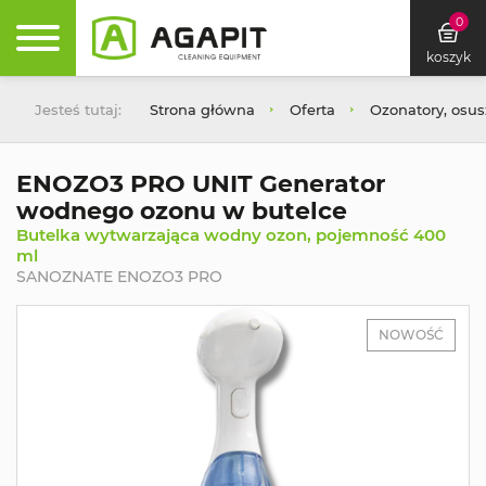
0
koszyk
Jesteś tutaj:
Strona główna
Oferta
Ozonatory, osu
ENOZO3 PRO UNIT Generator
wodnego ozonu w butelce
Butelka wytwarzająca wodny ozon, pojemność 400
ml
SANOZNATE ENOZO3 PRO
NOWOŚĆ