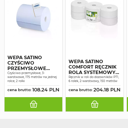
WEPA SATINO
WEPA SATINO
CZYŚCIWO
COMFORT RĘCZNIK
PRZEMYSŁOWE
ROLA SYSTEMOWY
COMFORT
Czyściwo przemysłowe, 3-
warstwowe, 175 metrów na jednej
MAKULATURA
Ręcznik w roli do dozowników PT1,
NIEBIESKIE
rolce, 2 rolki
6 rolek, 2-warstwowy, 150 metrów
ŚNIEŻNOBIAŁY 2W
RECYKLING 3W 175M
150MB A6
108.24 PLN
204.18 PLN
A2
cena brutto:
cena brutto: