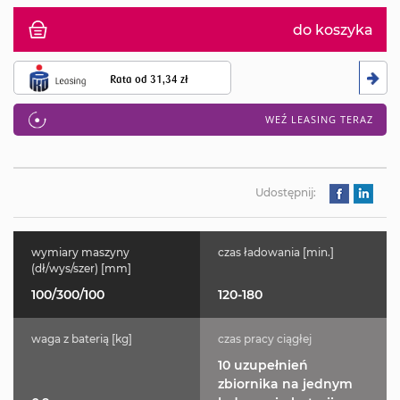
do koszyka
Rata od
31,34 zł
WEŹ LEASING TERAZ
Udostępnij:
wymiary maszyny
czas ładowania [min.]
(dł/wys/szer) [mm]
100/300/100
120-180
waga z baterią [kg]
czas pracy ciągłej
10 uzupełnień
zbiornika na jednym