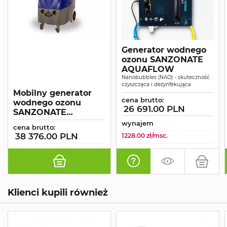
Generator wodnego
ozonu SANZONATE
AQUAFLOW
Nanobubbles (NAO) - skuteczność
czyszcząca i dezynfekująca
Mobilny generator
cena brutto:
wodnego ozonu
26 691.00 PLN
SANZONATE
AQUAKART
wynajem
cena brutto:
38 376.00 PLN
1228.00 zł/msc.
Klienci kupili również