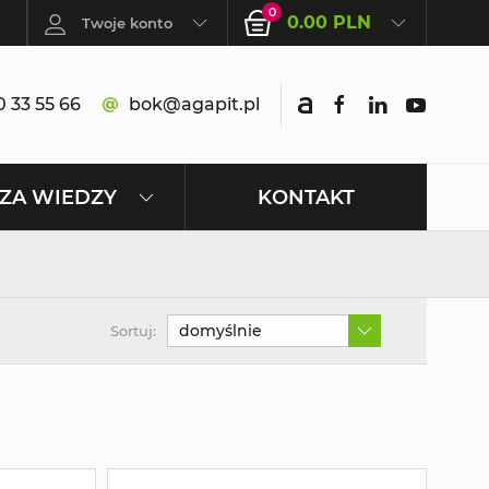
0
0.00 PLN
Twoje konto
 33 55 66
bok@agapit.pl
KONTAKT
ZA WIEDZY
domyślnie
Sortuj: