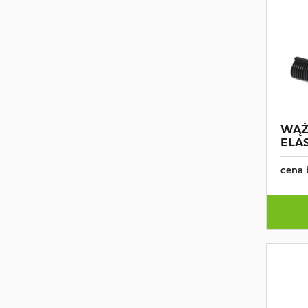
WĄŻ
ELA
cena 