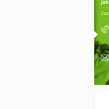
ja
Zap