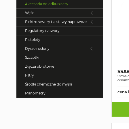
Akcesoria do odkurzaczy
Węże
Elektrozawory i zestawy naprawcze
Regulatory i zawory
Pistolety
Dysze i osłony
Szczotki
Złącza obrotowe
SSA
Filtry
Ssawa o
odkurza
Środki chemiczne do myjni
cena 
Manometry