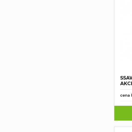
SSA
AKCE
cena 