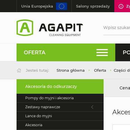
Unia Europejska
Salony sprzedaży
Z
OFERTA
PO
Jesteś tutaj:
Strona główna
Oferta
Części 
Akcesoria do odkurzaczy
Cena
Pompy do myjni i akcesoria
Zestawy naprawcze
Akces
Lance do myjni
Akcesoria