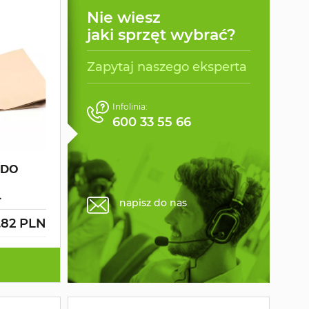
Nie wiesz
jaki sprzęt wybrać?
Zapytaj naszego eksperta
Infolinia:
600 33 55 66
 DO
L
napisz do nas
.82 PLN