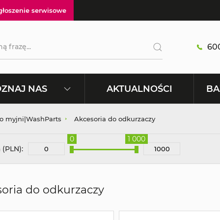
głoszenie serwisowe
600
AKTUALNOŚCI
ZNAJ NAS
BA
do myjni|WashParts
Akcesoria do odkurzaczy
0
1 000
 (PLN):
oria do odkurzaczy