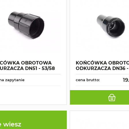
CÓWKA OBROTOWA
KOŃCÓWKA OBROT
URZACZA DN51 - 53/58
ODKURZACZA DN36 -
19
na zapytanie
cena brutto:
e wiesz