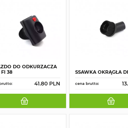
AZDO DO ODKURZACZA
 FI 38
SSAWKA OKRĄGŁA D
41.80 PLN
13
brutto:
cena brutto: