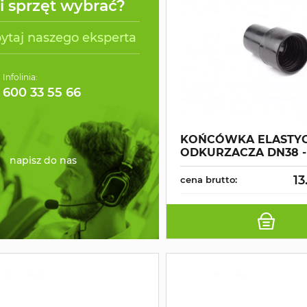
ki sprzęt wybrać?
ytaj naszego eksperta
Infolinia:
600 33 55 66
KOŃCÓWKA ELASTY
ODKURZACZA DN38 -
napisz do nas
13
cena brutto: