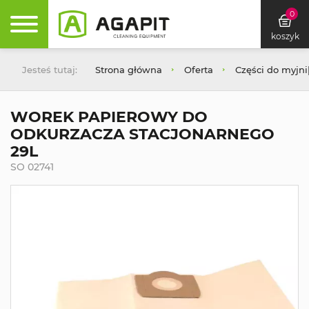
0
koszyk
Jesteś tutaj:
Strona główna
Oferta
Części do myjn
WOREK PAPIEROWY DO
ODKURZACZA STACJONARNEGO
29L
SO 02741